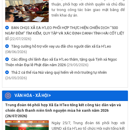
(21/07/2026, 00:00)
thuận, phối hợp với chính quyền và chủ đầu
Xanh - Sạch - Đẹp
tư trong công tác bàn giao mặt bằng để
Chương trình thiện nguyện "mang nắng về bản nhỏ"
triển khai dự án.
Trường Mẫu giáo Ea H'Leo tổng kết năm học 2025 - 2026
Về việc điều chỉnh tiêu chuẩn và thời gian nhận hồ sơ tuyển dụng
Đến thao trường thăm cán bộ, chiến sĩ DQCĐ huấn luyện
Công nhân kỹ thuật điện năm 2026 – Đợt 2
Bế mạc giải bóng chuyền nữ xã Ea H'Leo năm 2026
BAN CHQS XÃ EA H'LEO PHỐI HỢP THỰC HIỆN CHIẾN DỊCH "500
(15/07/2026, 00:00)
NGÀY ĐÊM" TÌM KIẾM, QUY TẬP VÀ XÁC ĐỊNH DANH TÍNH HÀI CỐT LIỆT
SĨ
(22/07/2026)
Về việc kết thúc niêm yết công khai hồ sơ đăng ký, cấp Giấy chứng
Tăng cường hỗ trợ vốn vay ưu đãi cho người dân xã Ea H’Leo
nhận quyền sử dụng đất, quyền sở hữu tài sản gắn liền với đất lần
(08/06/2026)
đầu của ông Nguyễn Văn Quý và bà Nguyễn Thị Thắm trên địa bàn
Các đồng chí lãnh đạo xã Ea H’Leo thăm, tặng quà Tịnh xá Ngọc
xã Ea H’Leo, tỉnh Đắk Lắk
Thiện nhân Đại lễ Phật đản năm 2026
(29/05/2026)
(14/07/2026, 00:00)
Thả 2 cá thể rùa Núi vàng quý hiếm về môi trường tự nhiên
(26/05/2026)
THÔNG BÁO Về việc niêm yết công khai mất giấy chứng nhận
quyền sử dụng đất của bà Nay H’ Kri, trú tại Buôn Săm B, xã Ea
H’Leo
VĂN HÓA - XÃ HỘI
(30/06/2026, 00:00)
Trung đoàn 66 phối hợp Xã Ea H'leo tổng kết công tác dân vận và
chiến dịch thanh niên tình nguyện mùa hè xanh năm 2026
THÔNG BÁO Về việc tuyển dụng viên chức sự nghiệp năm 2026
(26/07/2026)
thuộc Sở Y tế
Ngày 25/7, Trung đoàn 66 phối hợp với
(25/06/2026, 00:00)
UBND xã Ea H'Leo tổ chức Hội nghị tổng kết