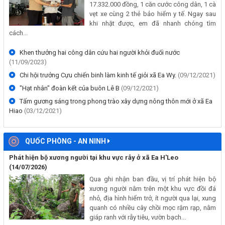
17.332.000 đồng, 1 căn cước công dân, 1 cà
vẹt xe cùng 2 thẻ bảo hiểm y tế. Ngay sau
khi nhặt được, em đã nhanh chóng tìm
cách...
Khen thưởng hai công dân cứu hai người khỏi đuối nước
(11/09/2023)
Chi hội trưởng Cựu chiến binh làm kinh tế giỏi xã Ea Wy.
(09/12/2021)
"Hạt nhân" đoàn kết của buôn Lê B
(09/12/2021)
Tấm gương sáng trong phong trào xây dựng nông thôn mới ở xã Ea
Hiao
(03/12/2021)
QUỐC PHÒNG - AN NINH
Phát hiện bộ xương người tại khu vực rẫy ở xã Ea H'Leo
(14/07/2026)
Qua ghi nhận ban đầu, vị trí phát hiện bộ
xương người nằm trên một khu vực đồi đá
nhỏ, địa hình hiểm trở, ít người qua lại, xung
quanh có nhiều cây chồi mọc rậm rạp, nằm
giáp ranh với rẫy tiêu, vườn bạch...