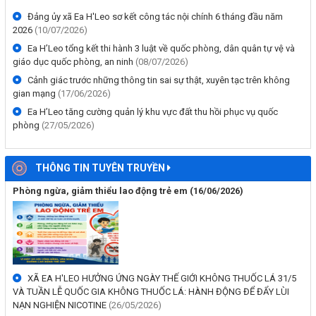
Đảng ủy xã Ea H'Leo sơ kết công tác nội chính 6 tháng đầu năm
2026
(10/07/2026)
Ea H’Leo tổng kết thi hành 3 luật về quốc phòng, dân quân tự vệ và
giáo dục quốc phòng, an ninh
(08/07/2026)
Cảnh giác trước những thông tin sai sự thật, xuyên tạc trên không
gian mạng
(17/06/2026)
Ea H’Leo tăng cường quản lý khu vực đất thu hồi phục vụ quốc
phòng
(27/05/2026)
THÔNG TIN TUYÊN TRUYỀN
Phòng ngừa, giảm thiểu lao động trẻ em
(16/06/2026)
XÃ EA H'LEO HƯỞNG ỨNG NGÀY THẾ GIỚI KHÔNG THUỐC LÁ 31/5
VÀ TUẦN LỄ QUỐC GIA KHÔNG THUỐC LÁ: HÀNH ĐỘNG ĐỂ ĐẨY LÙI
NẠN NGHIỆN NICOTINE
(26/05/2026)