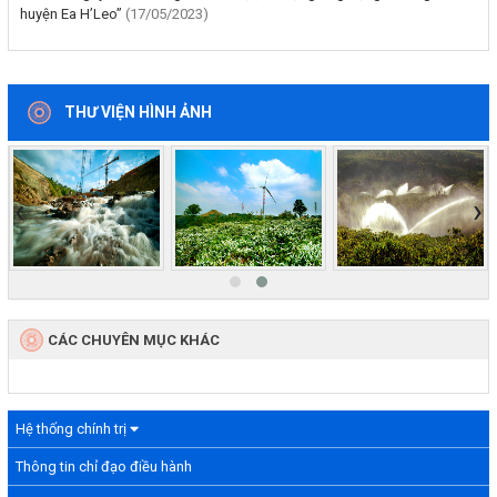
huyện Ea H’Leo”
(17/05/2023)
THƯ VIỆN HÌNH ẢNH
‹
›
CÁC CHUYÊN MỤC KHÁC
Hệ thống chính trị
Thông tin chỉ đạo điều hành
Văn bản quy phạm pháp luật