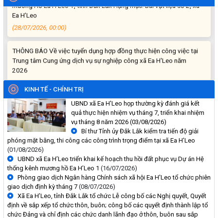
Ea H’Leo
(28/07/2026, 00:00)
THÔNG BÁO Về việc tuyển dụng hợp đồng thực hiện công việc tại
Trung tâm Cung ứng dịch vụ sự nghiệp công xã Ea H'Leo năm
2026
(23/07/2026, 00:00)
KINH TẾ - CHÍNH TRỊ
THÔNG BÁO: Niêm yết công khai kết luận của Hội đồng xác định
UBND xã Ea H'Leo họp thường kỳ đánh giá kết
mức độ khuyết tật về dạng khuyết tật và mức độ khuyết tật
quả thực hiện nhiệm vụ tháng 7, triển khai nhiệm
(21/07/2026, 00:00)
vụ tháng 8 năm 2026
(03/08/2026)
Bí thư Tỉnh ủy Đắk Lắk kiểm tra tiến độ giải
phóng mặt bằng, thi công các công trình trọng điểm tại xã Ea H’Leo
Về việc điều chỉnh tiêu chuẩn và thời gian nhận hồ sơ tuyển dụng
(01/08/2026)
Công nhân kỹ thuật điện năm 2026 – Đợt 2
UBND xã Ea H’Leo triển khai kế hoạch thu hồi đất phục vụ Dự án Hệ
(15/07/2026, 00:00)
thống kênh mương hồ Ea H’Leo 1
(16/07/2026)
Phòng giao dịch Ngân hàng Chính sách xã hội Ea H'Leo tổ chức phiên
giao dịch định kỳ tháng 7
(08/07/2026)
Về việc kết thúc niêm yết công khai hồ sơ đăng ký, cấp Giấy chứng
Xã Ea H’Leo, tỉnh Đắk Lắk tổ chức Lễ công bố các Nghị quyết, Quyết
nhận quyền sử dụng đất, quyền sở hữu tài sản gắn liền với đất lần
định về sắp xếp tổ chức thôn, buôn; công bố các quyết định thành lập tổ
đầu của ông Nguyễn Văn Quý và bà Nguyễn Thị Thắm trên địa bàn
chức Đảng và chỉ định các chức danh lãnh đạo ở thôn, buôn sau sắp