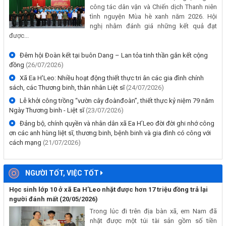
công tác dân vận và Chiến dịch Thanh niên
tình nguyện Mùa hè xanh năm 2026. Hội
THÔNG BÁO Về việc Công khai nguồn gốc, thời điểm sử dụng đất,
nghị nhằm đánh giá những kết quả đạt
tình trạng tranh chấp đất đai của bà Phạm Thị Mừng, trú tại Buôn
được...
Treng, xã Ea H’Leo
(25/06/2026, 00:00)
Đêm hội Đoàn kết tại buôn Dang – Lan tỏa tinh thần gắn kết cộng
đồng
(26/07/2026)
Xã Ea H'Leo: Nhiều hoạt động thiết thực tri ân các gia đình chính
sách, các Thương binh, thân nhân Liệt sĩ
(24/07/2026)
Lễ khởi công trồng “vườn cây đoànđoàn”, thiết thực kỷ niệm 79 năm
Ngày Thương binh - Liệt sĩ
(23/07/2026)
Đảng bộ, chính quyền và nhân dân xã Ea H’Leo đời đời ghi nhớ công
ơn các anh hùng liệt sĩ, thương binh, bệnh binh và gia đình có công với
cách mạng
(21/07/2026)
NGƯỜI TỐT, VIỆC TỐT
Học sinh lớp 10 ở xã Ea H’Leo nhặt được hơn 17 triệu đồng trả lại
người đánh mất
(20/05/2026)
Trong lúc đi trên địa bàn xã, em Nam đã
nhặt được một túi tài sản gồm số tiền