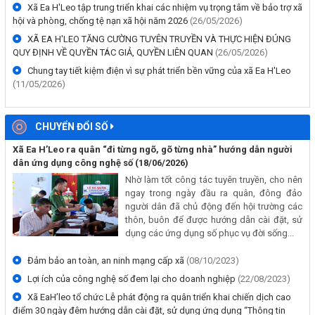
Xã Ea H'Leo tập trung triển khai các nhiệm vụ trọng tâm về bảo trợ xã
hội và phòng, chống tệ nạn xã hội năm 2026
(26/05/2026)
XÃ EA H'LEO TĂNG CƯỜNG TUYÊN TRUYỀN VÀ THỰC HIỆN ĐÚNG
QUY ĐỊNH VỀ QUYỀN TÁC GIẢ, QUYỀN LIÊN QUAN
(26/05/2026)
Chung tay tiết kiệm điện vì sự phát triển bền vững của xã Ea H'Leo
(11/05/2026)
CHUYỂN ĐỔI SỐ
Xã Ea H’Leo ra quân “đi từng ngõ, gõ từng nhà” hướng dẫn người
dân ứng dụng công nghệ số
(18/06/2026)
Nhờ làm tốt công tác tuyên truyền, cho nên
ngay trong ngày đầu ra quân, đông đảo
người dân đã chủ động đến hội trường các
thôn, buôn để được hướng dẫn cài đặt, sử
dụng các ứng dụng số phục vụ đời sống...
Đảm bảo an toàn, an ninh mạng cấp xã
(08/10/2023)
Lợi ích của công nghệ số đem lại cho doanh nghiệp
(22/08/2023)
Xã EaH’leo tổ chức Lễ phát động ra quân triển khai chiến dịch cao
điểm 30 ngày đêm hướng dẫn cài đặt, sử dụng ứng dụng “Thông tin