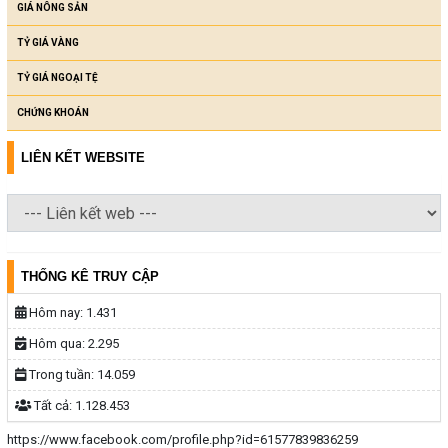
TỶ GIÁ VÀNG
TỶ GIÁ NGOẠI TỆ
CHỨNG KHOÁN
LIÊN KẾT WEBSITE
THỐNG KÊ TRUY CẬP
Hôm nay:
1.431
Hôm qua:
2.295
Trong tuần:
14.059
Tất cả:
1.128.453
https://www.facebook.com/profile.php?id=61577839836259