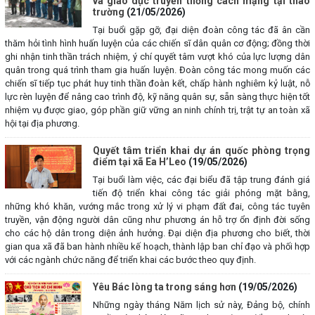
và giáo dục truyền thống cách mạng tại thao
trường
(21/05/2026)
Tại buổi gặp gỡ, đại diện đoàn công tác đã ân cần
thăm hỏi tình hình huấn luyện của các chiến sĩ dân quân cơ động; đồng thời
ghi nhận tinh thần trách nhiệm, ý chí quyết tâm vượt khó của lực lượng dân
quân trong quá trình tham gia huấn luyện. Đoàn công tác mong muốn các
chiến sĩ tiếp tục phát huy tinh thần đoàn kết, chấp hành nghiêm kỷ luật, nỗ
lực rèn luyện để nâng cao trình độ, kỹ năng quân sự, sẵn sàng thực hiện tốt
nhiệm vụ được giao, góp phần giữ vững an ninh chính trị, trật tự an toàn xã
hội tại địa phương.
Quyết tâm triển khai dự án quốc phòng trọng
điểm tại xã Ea H’Leo
(19/05/2026)
Tại buổi làm việc, các đại biểu đã tập trung đánh giá
tiến độ triển khai công tác giải phóng mặt bằng,
những khó khăn, vướng mắc trong xử lý vi phạm đất đai, công tác tuyên
truyền, vận động người dân cũng như phương án hỗ trợ ổn định đời sống
cho các hộ dân trong diện ảnh hưởng. Đại diện địa phương cho biết, thời
gian qua xã đã ban hành nhiều kế hoạch, thành lập ban chỉ đạo và phối hợp
với các ngành chức năng để triển khai các bước theo quy định.
Yêu Bác lòng ta trong sáng hơn
(19/05/2026)
Những ngày tháng Năm lịch sử này, Đảng bộ, chính