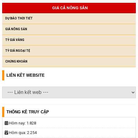
GIÁ CẢ NÔNG SẢN
DỰ BÁO THỜI TIẾT
GIÁ NÔNG SẢN
TỶ GIÁ VÀNG
TỶ GIÁ NGOẠI TỆ
CHỨNG KHOÁN
LIÊN KẾT WEBSITE
THỐNG KÊ TRUY CẬP
Hôm nay:
1.828
Hôm qua:
2.254