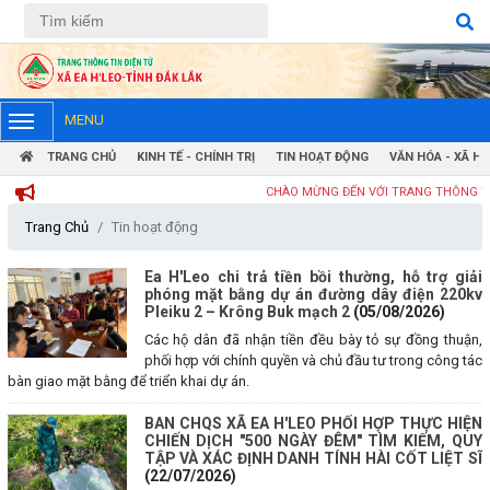
Tiếng Việt
Tiếng Anh
MENU
TRANG CHỦ
KINH TẾ - CHÍNH TRỊ
TIN HOẠT ĐỘNG
VĂN HÓA - XÃ HỘ
CHÀO MỪNG ĐẾN VỚI TRANG THÔNG TIN ĐIỆN 
Trang Chủ
Tin hoạt động
Ea H'Leo chi trả tiền bồi thường, hỗ trợ giải
phóng mặt bằng dự án đường dây điện 220kv
Pleiku 2 – Krông Buk mạch 2
(05/08/2026)
Các hộ dân đã nhận tiền đều bày tỏ sự đồng thuận,
phối hợp với chính quyền và chủ đầu tư trong công tác
bàn giao mặt bằng để triển khai dự án.
BAN CHQS XÃ EA H'LEO PHỐI HỢP THỰC HIỆN
CHIẾN DỊCH "500 NGÀY ĐÊM" TÌM KIẾM, QUY
TẬP VÀ XÁC ĐỊNH DANH TÍNH HÀI CỐT LIỆT SĨ
(22/07/2026)