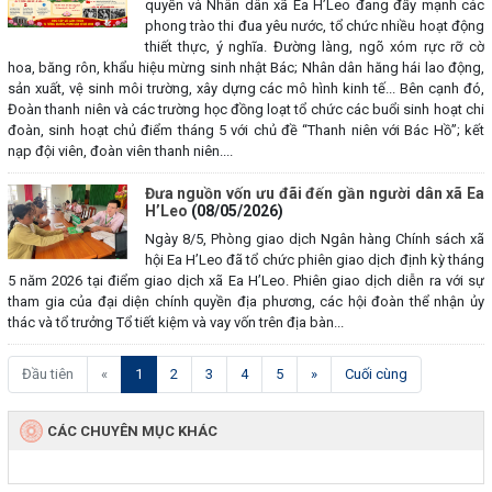
quyền và Nhân dân xã Ea H’Leo đang đẩy mạnh các
phong trào thi đua yêu nước, tổ chức nhiều hoạt động
thiết thực, ý nghĩa. Đường làng, ngõ xóm rực rỡ cờ
hoa, băng rôn, khẩu hiệu mừng sinh nhật Bác; Nhân dân hăng hái lao động,
sản xuất, vệ sinh môi trường, xây dựng các mô hình kinh tế... Bên cạnh đó,
Đoàn thanh niên và các trường học đồng loạt tổ chức các buổi sinh hoạt chi
đoàn, sinh hoạt chủ điểm tháng 5 với chủ đề “Thanh niên với Bác Hồ”; kết
nạp đội viên, đoàn viên thanh niên....
Đưa nguồn vốn ưu đãi đến gần người dân xã Ea
H’Leo
(08/05/2026)
Ngày 8/5, Phòng giao dịch Ngân hàng Chính sách xã
hội Ea H’Leo đã tổ chức phiên giao dịch định kỳ tháng
5 năm 2026 tại điểm giao dịch xã Ea H’Leo. Phiên giao dịch diễn ra với sự
tham gia của đại diện chính quyền địa phương, các hội đoàn thể nhận ủy
thác và tổ trưởng Tổ tiết kiệm và vay vốn trên địa bàn...
(current)
Đầu tiên
«
1
2
3
4
5
»
Cuối cùng
CÁC CHUYÊN MỤC KHÁC