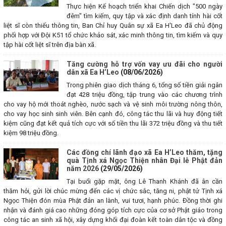
Thực hiện Kế hoạch triển khai Chiến dịch "500 ngày
đêm" tìm kiếm, quy tập và xác định danh tính hài cốt
liệt sĩ còn thiếu thông tin, Ban Chỉ huy Quân sự xã Ea H'Leo đã chủ động
phối hợp với Đội K51 tổ chức khảo sát, xác minh thông tin, tìm kiếm và quy
tập hài cốt liệt sĩ trên địa bàn xã.
Tăng cường hỗ trợ vốn vay ưu đãi cho người
dân xã Ea H’Leo
(08/06/2026)
Trong phiên giao dịch tháng 6, tổng số tiền giải ngân
đạt 428 triệu đồng, tập trung vào các chương trình
cho vay hộ mới thoát nghèo, nước sạch và vệ sinh môi trường nông thôn,
cho vay học sinh sinh viên. Bên cạnh đó, công tác thu lãi và huy động tiết
kiệm cũng đạt kết quả tích cực với số tiền thu lãi 372 triệu đồng và thu tiết
kiệm 98 triệu đồng.
Các đồng chí lãnh đạo xã Ea H’Leo thăm, tặng
quà Tịnh xá Ngọc Thiện nhân Đại lễ Phật đản
năm 2026
(29/05/2026)
Tại buổi gặp mặt, ông Lê Thanh Khánh đã ân cần
thăm hỏi, gửi lời chúc mừng đến các vị chức sắc, tăng ni, phật tử Tịnh xá
Ngọc Thiện đón mùa Phật đản an lành, vui tươi, hạnh phúc. Đồng thời ghi
nhận và đánh giá cao những đóng góp tích cực của cơ sở Phật giáo trong
công tác an sinh xã hội, xây dựng khối đại đoàn kết toàn dân tộc và đồng