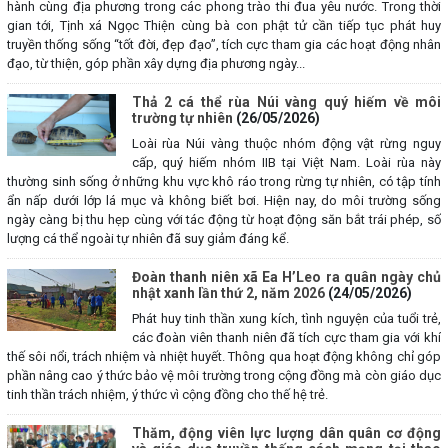
hành cùng địa phương trong các phong trào thi đua yêu nước. Trong thời
gian tới, Tịnh xá Ngọc Thiện cùng bà con phật tử cần tiếp tục phát huy
truyền thống sống “tốt đời, đẹp đạo”, tích cực tham gia các hoạt động nhân
đạo, từ thiện, góp phần xây dựng địa phương ngày...
Thả 2 cá thể rùa Núi vàng quý hiếm về môi
trường tự nhiên
(26/05/2026)
Loài rùa Núi vàng thuộc nhóm động vật rừng nguy
cấp, quý hiếm nhóm IIB tại Việt Nam. Loài rùa này
thường sinh sống ở những khu vực khô ráo trong rừng tự nhiên, có tập tính
ẩn nấp dưới lớp lá mục và không biết bơi. Hiện nay, do môi trường sống
ngày càng bị thu hẹp cùng với tác động từ hoạt động săn bắt trái phép, số
lượng cá thể ngoài tự nhiên đã suy giảm đáng kể.
Đoàn thanh niên xã Ea H’Leo ra quân ngày chủ
nhật xanh lần thứ 2, năm 2026
(24/05/2026)
Phát huy tinh thần xung kích, tình nguyện của tuổi trẻ,
các đoàn viên thanh niên đã tích cực tham gia với khí
thế sôi nổi, trách nhiệm và nhiệt huyết. Thông qua hoạt động không chỉ góp
phần nâng cao ý thức bảo vệ môi trường trong cộng đồng mà còn giáo dục
tinh thần trách nhiệm, ý thức vì cộng đồng cho thế hệ trẻ.
Thăm, động viên lực lượng dân quân cơ động