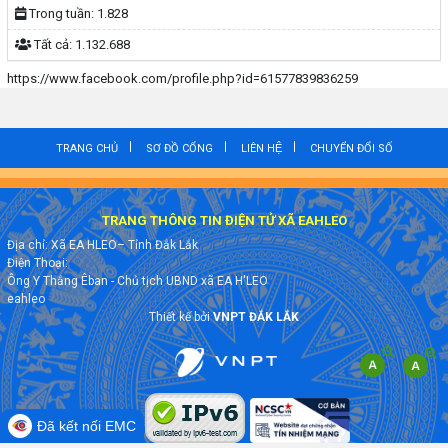
Trong tuần:
1.828
Tất cả:
1.132.688
https://www.facebook.com/profile.php?id=61577839836259
TRANG CHỦ
SƠ ĐỒ CỔNG
LIÊN HỆ
CHUYỂN ĐỔI SỐ
TRANG THÔNG TIN ĐIỆN TỬ XÃ EAHLEO
Địa chỉ: Xã EA HLEO– Tỉnh Đắk Lắk
Điện Thoại:
Ông Y Thắng Êban - Chủ tịch UBND xã EA H'LEO
eahleo
Thiết kế bởi
VNPT ĐẮK LẮK
Đã kết nối EMC