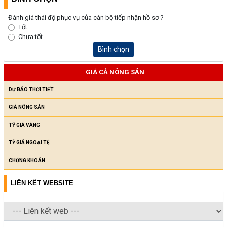
Đánh giá thái độ phục vụ của cán bộ tiếp nhận hồ sơ ?
Tốt
Chưa tốt
Bình chọn
GIÁ CẢ NÔNG SẢN
DỰ BÁO THỜI TIẾT
GIÁ NÔNG SẢN
TỶ GIÁ VÀNG
TỶ GIÁ NGOẠI TỆ
CHỨNG KHOÁN
LIÊN KẾT WEBSITE