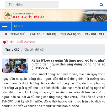
Tiếng Việt
Tiếng Anh
MENU
TRANG CHỦ
KINH TẾ - CHÍNH TRỊ
TIN HOẠT ĐỘNG
VĂN HÓA - XÃ HỘ
N ĐIỆN TỬ XÃ EA H'LEO
Trang Chủ
Chuyển đổi số
Xã Ea H’Leo ra quân “đi từng ngõ, gõ từng nhà”
hướng dẫn người dân ứng dụng công nghệ số
(18/06/2026)
Nhờ làm tốt công tác tuyên truyền, cho nên ngay trong
ngày đầu ra quân, đông đảo người dân đã chủ động đến hội trường các
thôn, buôn để được hướng dẫn cài đặt, sử dụng các ứng dụng số phục vụ
đời sống và giải quyết thủ tục hành chính. Các thành viên Tổ công nghệ số
cộng đồng cùng lực lượng công an, đoàn viên thanh niên đã trực tiếp hỗ trợ
người dân cài đặt và sử dụng các ứng dụng như VNeID, Đắk Lắk số, VssID,
EVNCPC, chữ ký số SmartCA; đồng thời hướng dẫn thực hiện các dịch vụ
công trực tuyến và chuẩn hóa thông tin thuê bao di động.