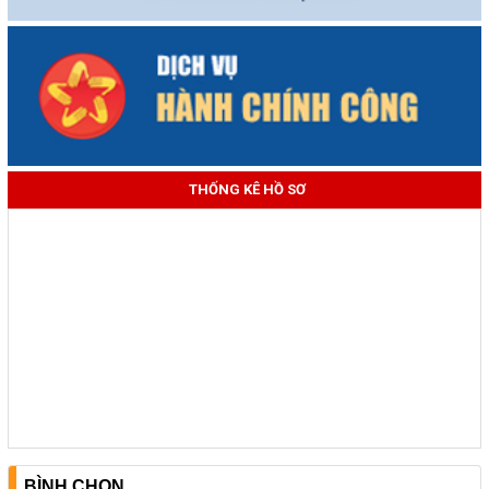
THỐNG KÊ HỒ SƠ
BÌNH CHỌN