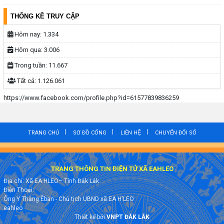
THỐNG KÊ TRUY CẬP
Hôm nay:
1.334
Hôm qua:
3.006
Trong tuần:
11.667
Tất cả:
1.126.061
https://www.facebook.com/profile.php?id=61577839836259
TRANG CHỦ
SƠ ĐỒ CỔNG
LIÊN HỆ
CHUYỂN ĐỔI SỐ
TRANG THÔNG TIN ĐIỆN TỬ XÃ EAHLEO
Địa chỉ: Xã EA HLEO– Tỉnh Đắk Lắk
Điện Thoại:
Ông Y Thắng Êban - Chủ tịch UBND xã EA H'LEO
eahleo
Thiết kế bởi
VNPT ĐẮK LẮK