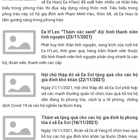
xã Ea Hiao( Ea H’leo) đã xuất hiện nhiều cá nhân tiêu
biểu trong phong trào thi đua xây dựng nông thôn mới. Tiêu biểu trong
phng trào này có hộ gia đình anh Phạm Minh Hào, thôn 5A, xã Ea Hiao là
tấm gương sáng trong phong trào
Ea H’Leo "Thắm sắc xanh" đội hình thanh niên
tình nguyện
(23/11/2021)
Phát huy tinh thần tình nguyện, xung kích của tuổi trẻ
Ea H’Leo, thời gian qua, hàng trăm thành viên thuộc
đội hình thanh niên tình nguyện phản ứng nhanh là cán
bộ, đoàn viên, thanh niên các cấp
Hội chữ thập đỏ xã Ea Sol tặng quà cho các hộ
gia đình khó khăn
(22/11/2021)
Ngày 21/11/2021, Hội chữ thập đỏ xã Ea Sol phối hợp
với các mạnh thường quân tổ chức trao quà hỗ trợ hộ
dân đang bị phong tỏa, cách ly y tế phòng, chống
dịch Covid-19 và các hộ nghèo tại Buôn Kary.
Thăm và tặng quà cho các hộ gia đình bị phong
tỏa ở xã Ea Sol
(16/11/2021)
Ngày 15/11/2021, đoàn xã DLiê Yang tổ chức trao quà
hỗ trợ các hộ gia đình khó khăn tại Buôn Chăm Hoai,