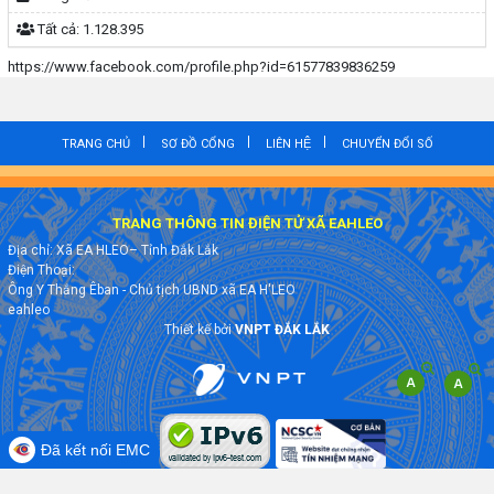
Tất cả:
1.128.395
https://www.facebook.com/profile.php?id=61577839836259
TRANG CHỦ
SƠ ĐỒ CỔNG
LIÊN HỆ
CHUYỂN ĐỔI SỐ
TRANG THÔNG TIN ĐIỆN TỬ XÃ EAHLEO
Địa chỉ: Xã EA HLEO– Tỉnh Đắk Lắk
Điện Thoại:
Ông Y Thắng Êban - Chủ tịch UBND xã EA H'LEO
eahleo
Thiết kế bởi
VNPT ĐẮK LẮK
Đã kết nối EMC