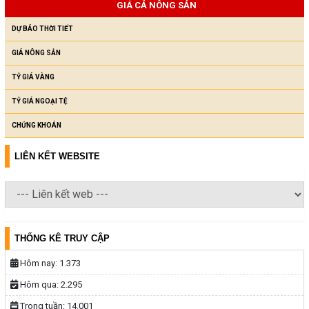
GIÁ CẢ NÔNG SẢN
DỰ BÁO THỜI TIẾT
GIÁ NÔNG SẢN
TỶ GIÁ VÀNG
TỶ GIÁ NGOẠI TỆ
CHỨNG KHOÁN
LIÊN KẾT WEBSITE
THỐNG KÊ TRUY CẬP
Hôm nay:
1.373
Hôm qua:
2.295
Trong tuần:
14.001