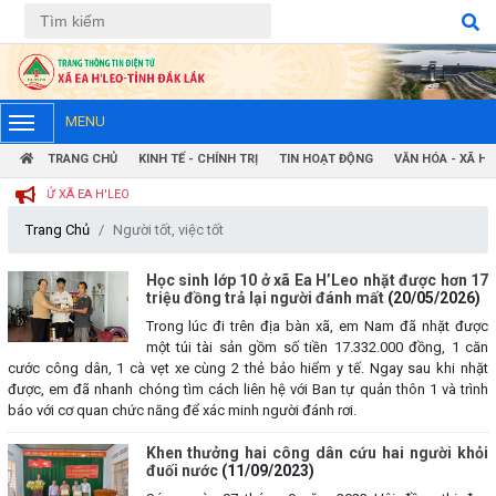
Tiếng Việt
Tiếng Anh
MENU
TRANG CHỦ
KINH TẾ - CHÍNH TRỊ
TIN HOẠT ĐỘNG
VĂN HÓA - XÃ HỘ
TỬ XÃ EA H'LEO
Trang Chủ
Người tốt, việc tốt
Học sinh lớp 10 ở xã Ea H’Leo nhặt được hơn 17
triệu đồng trả lại người đánh mất
(20/05/2026)
Trong lúc đi trên địa bàn xã, em Nam đã nhặt được
một túi tài sản gồm số tiền 17.332.000 đồng, 1 căn
cước công dân, 1 cà vẹt xe cùng 2 thẻ bảo hiểm y tế. Ngay sau khi nhặt
được, em đã nhanh chóng tìm cách liên hệ với Ban tự quản thôn 1 và trình
báo với cơ quan chức năng để xác minh người đánh rơi.
Khen thưởng hai công dân cứu hai người khỏi
đuối nước
(11/09/2023)