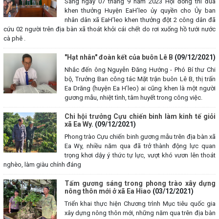
Sáng ngày 07 tháng 9 năm 2023 Hội đồng thi đua
khen thưởng Huyện EaH’leo ủy quyền cho Ủy ban
nhân dân xã EaH’leo khen thưởng đột 2 công dân đã
cứu 02 người trên địa bàn xã thoát khỏi cái chết do rơi xuống hồ tưới nước
cà phê .
"Hạt nhân" đoàn kết của buôn Lê B
(09/12/2021)
Nhắc đến ông Nguyễn Đăng Hướng - Phó Bí thư Chi
bộ, Trưởng Ban công tác Mặt trận buôn Lê B, thị trấn
Ea Drăng (huyện Ea H’leo) ai cũng khen là một người
gương mẫu, nhiệt tình, tâm huyết trong công việc.
Chi hội trưởng Cựu chiến binh làm kinh tế giỏi
xã Ea Wy.
(09/12/2021)
Phong trào Cựu chiến binh gương mẫu trên địa bàn xã
Ea Wy, nhiều năm qua đã trở thành động lực quan
trọng khơi dậy ý thức tự lực, vượt khó vươn lên thoát
nghèo, làm giàu chính đáng
Tấm gương sáng trong phong trào xây dựng
nông thôn mới ở xã Ea Hiao
(03/12/2021)
Triển khai thực hiện Chương trình Mục tiêu quốc gia
xây dựng nông thôn mới, những năm qua trên địa bàn