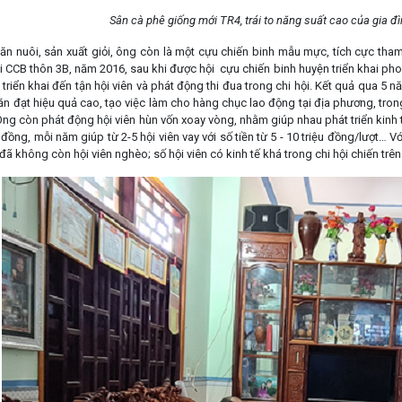
Sân cà phê giống mới TR4, trái to năng suất cao của gia 
ăn nuôi, sản xuất giỏi, ông còn là một cựu chiến binh mẫu mực, tích cực tham 
i CCB thôn 3B, năm 2016, sau khi được hội cựu chiến binh huyện triển khai pho
riển khai đến tận hội viên và phát động thi đua trong chi hội. Kết quả qua 5 n
ăn đạt hiệu quả cao, tạo việc làm cho hàng chục lao động tại địa phương, tron
Ông còn phát động hội viên hùn vốn xoay vòng, nhằm giúp nhau phát triển kinh tế
u đồng, mỗi năm giúp từ 2-5 hội viên vay với số tiền từ 5 - 10 triệu đồng/lượt… 
đã không còn hội viên nghèo; số hội viên có kinh tế khá trong chi hội chiến trê