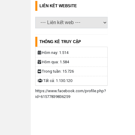
LIÊN KẾT WEBSITE
THỐNG KÊ TRUY CẬP
Hôm nay:
1.514
Hôm qua:
1.584
Trong tuần:
15.726
Tất cả:
1.130.120
https://www.facebook.com/profile.php?
id=61577839836259