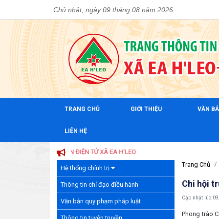
Chủ nhật, ngày 09 tháng 08 năm 2026
TRANG CHỦ
GIỚI THIỆU
VĂN B
LIÊN HỆ
Trang Chủ
Hệ thống chính trị
Chi hội t
Thông tin chỉ đạo điều hành
Cập nhật lúc:
09
Văn bản quy phạm pháp luật
Phong trào C
Thông tin tuyên truyền