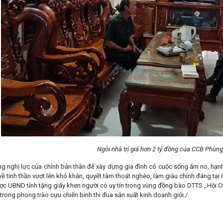
Ng
ôi nhà trị giá hơn 2 tỷ đồng của CCB Phùn
g nghị lực của chính bản thân để xây dựng gia đình có cuộc sống ấm no, hạ
 tinh thần vượt lên khó khăn, quyết tâm thoát nghèo, làm giàu chính đáng tại 
ợc UBND tỉnh tặng giấy khen người có uy tín trong vùng đồng bào DTTS , Hội C
 trong phong trào cựu chiến binh thi đua sản xuất kinh doanh giỏi./.