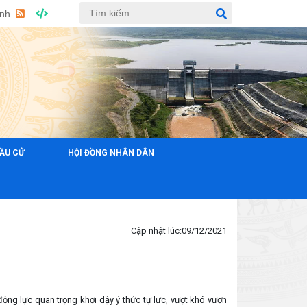
Anh
ẦU CỬ
HỘI ĐỒNG NHÂN DÂN
CHÀO MỪNG ĐẾN VỚ
Cập nhật lúc:
09/12/2021
ộng lực quan trọng khơi dậy ý thức tự lực, vượt khó vươn