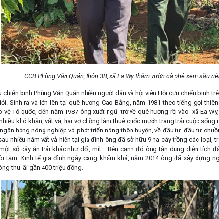
CCB Phùng Văn Quán, thôn 3B, xã Ea Wy thăm vườn cà phê xem sầu riên
 chiến binh Phùng Văn Quán nhiều người dân và hội viên Hội cựu chiến binh tr
giỏi. Sinh ra và lớn lên tại quê hương Cao Bằng, năm 1981 theo tiếng gọi thi
 vệ Tổ quốc, đến năm 1987 ông xuất ngũ trở về quê hương rồi vào xã Ea Wy,
nhiều khó khăn, vất vả, hai vợ chồng làm thuê cuốc mướn trang trải cuộc sống 
 ngân hàng nông nghiệp và phát triển nông thôn huyện, về đầu tư đầu tư chuồng
,sau nhiều năm vất vả hiện tại gia đình ông đã sở hữu 9 ha cây trồng các loại, t
 một số cây ăn trái khác như dổi, mít… Bên cạnh đó ông tận dụng diện tích 
ôi tằm. Kinh tế gia đình ngày càng khấm khá, năm 2014 ông đã xây dựng ngôi 
 ông thu lãi gần 400 triệu đồng.