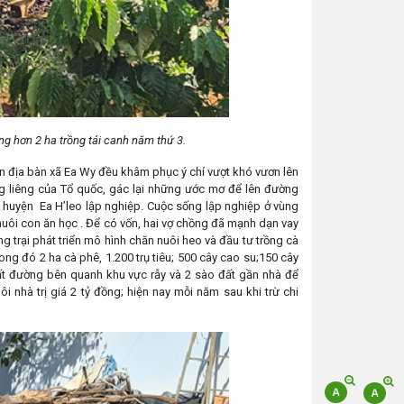
g hơn 2 ha trồng tái canh năm thứ 3.
ên địa bàn xã Ea Wy đều khâm phục ý chí vượt khó vươn lên
êng liêng của Tổ quốc, gác lại những ước mơ để lên đường
 huyện Ea H’leo lập nghiệp. Cuộc sống lập nghiệp ở vùng
nuôi con ăn học . Để có vốn, hai vợ chồng đã mạnh dạn vay
 trại phát triển mô hình chăn nuôi heo và đầu tư trồng cà
rong đó 2 ha cà phê, 1.200 trụ tiêu; 500 cây cao su;150 cây
đất đường bên quanh khu vực rẫy và 2 sào đất gần nhà để
nhà trị giá 2 tỷ đồng; hiện nay mỗi năm sau khi trừ chi