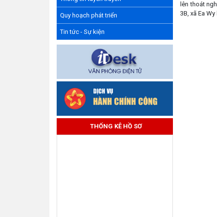
lên thoát ng
3B, xã Ea Wy 
Quy hoạch phát triển
Tin tức - Sự kiện
THỐNG KÊ HỒ SƠ