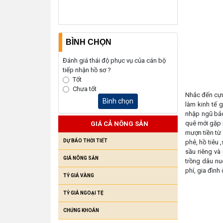
BÌNH CHỌN
Đánh giá thái độ phục vụ của cán bộ
tiếp nhận hồ sơ ?
Tốt
Chưa tốt
Nhắc đến cựu
Bình chọn
làm kinh tế 
nhập ngũ bảo
quê mới gặp 
GIÁ CẢ NÔNG SẢN
mượn tiền từ
DỰ BÁO THỜI TIẾT
phê, hồ tiêu 
sầu riêng và
GIÁ NÔNG SẢN
trồng dâu nu
phí, gia đình
TỶ GIÁ VÀNG
TỶ GIÁ NGOẠI TỆ
CHỨNG KHOÁN