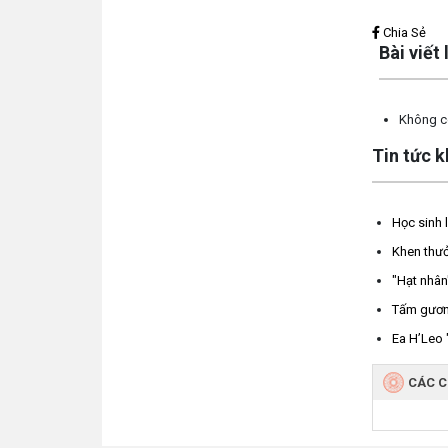
Lấy link copy
Chia Sẻ
Bài viết
Không có
Tin tức 
Học sinh 
Khen thưở
"Hạt nhân
Tấm gương
Ea H’Leo 
CÁC 