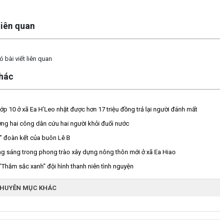
 liên quan
 bài viết liên quan
khác
lớp 10 ở xã Ea H’Leo nhặt được hơn 17 triệu đồng trả lại người đánh mất
ng hai công dân cứu hai người khỏi đuối nước
" đoàn kết của buôn Lê B
 sáng trong phong trào xây dựng nông thôn mới ở xã Ea Hiao
"Thắm sắc xanh" đội hình thanh niên tình nguyện
CHUYÊN MỤC KHÁC