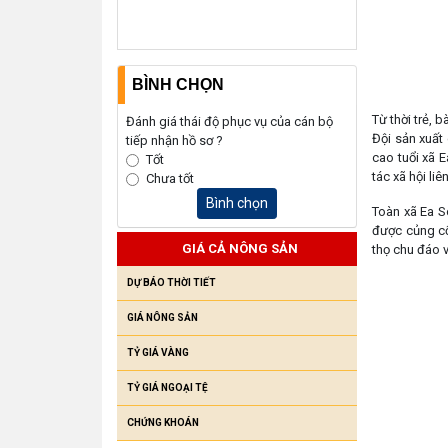
BÌNH CHỌN
Từ thời trẻ, 
Đánh giá thái độ phục vụ của cán bộ
Đội sản xuất
tiếp nhận hồ sơ ?
cao tuổi xã 
Tốt
tác xã hội li
Chưa tốt
Bình chọn
Toàn xã Ea S
được củng cố
GIÁ CẢ NÔNG SẢN
thọ chu đáo v
DỰ BÁO THỜI TIẾT
GIÁ NÔNG SẢN
TỶ GIÁ VÀNG
TỶ GIÁ NGOẠI TỆ
CHỨNG KHOÁN