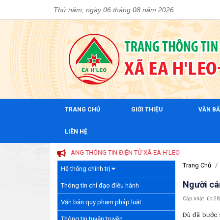
Thứ năm, ngày 06 tháng 08 năm 2026
TRANG CHỦ
GIỚI THIỆU
VĂN B
LIÊN HỆ
VỚI TRANG THÔNG TIN ĐIỆN TỬ XÃ EA H'LEO
Trang Chủ
Hệ thống chính trị
Người cán
Thông tin chỉ đạo điều hành
Cập nhật lúc:
28
Văn bản quy phạm pháp luật
Dù đã bước s
Thông tin tuyên truyền