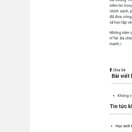
niềm tin tron
chính sách, 
đã đưa công 
xã học tập và
Những năm qu
H’Tel. Bà ch
mạnh./.
Lấy link copy
Chia Sẻ
Bài viết
Không có
Tin tức 
Học sinh 