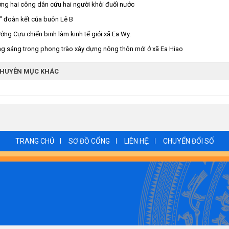
ng hai công dân cứu hai người khỏi đuối nước
" đoàn kết của buôn Lê B
ưởng Cựu chiến binh làm kinh tế giỏi xã Ea Wy.
 sáng trong phong trào xây dựng nông thôn mới ở xã Ea Hiao
CHUYÊN MỤC KHÁC
TRANG CHỦ
SƠ ĐỒ CỔNG
LIÊN HỆ
CHUYỂN ĐỔI SỐ