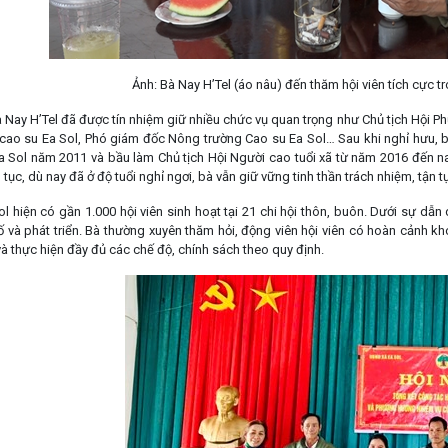
Ảnh: Bà Nay H’Tel (áo nâu) đến thăm hội viên tích cực tr
bà Nay H’Tel đã được tín nhiệm giữ nhiều chức vụ quan trọng như Chủ tịch Hội P
 cao su Ea Sol, Phó giám đốc Nông trường Cao su Ea Sol… Sau khi nghỉ hưu, b
Ea Sol năm 2011 và bầu làm Chủ tịch Hội Người cao tuổi xã từ năm 2016 đến na
ên tục, dù nay đã ở độ tuổi nghỉ ngơi, bà vẫn giữ vững tinh thần trách nhiệm, tận t
ol hiện có gần 1.000 hội viên sinh hoạt tại 21 chi hội thôn, buôn. Dưới sự dẫ
 và phát triển. Bà thường xuyên thăm hỏi, động viên hội viên có hoàn cảnh kh
à thực hiện đầy đủ các chế độ, chính sách theo quy định.