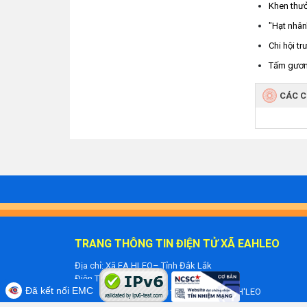
Khen thưở
"Hạt nhân
Chi hội tr
Tấm gương
CÁC 
TRANG THÔNG TIN ĐIỆN TỬ XÃ EAHLEO
Địa chỉ: Xã EA HLEO– Tỉnh Đắk Lắk
Điện Thoại:
Đã kết nối EMC
Ông Y Thắng Êban - Chủ tịch UBND xã EA H'LEO
eahleo