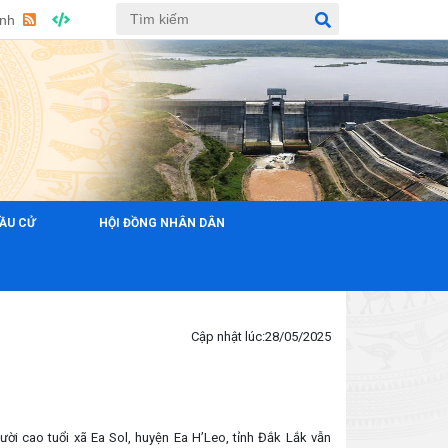
Anh
ẦU CỬ
HỘI ĐỒNG NHÂN DÂN
Cập nhật lúc:
28/05/2025
ời cao tuổi xã Ea Sol, huyện Ea H’Leo, tỉnh Đắk Lắk vẫn