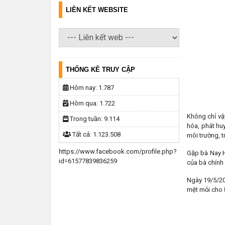
LIÊN KẾT WEBSITE
THỐNG KÊ TRUY CẬP
Hôm nay:
1.787
Hôm qua:
1.722
Không chỉ vậ
Trong tuần:
9.114
hóa, phát huy
Tất cả:
1.123.508
môi trường, 
https://www.facebook.com/profile.php?
Gặp bà Nay H’
id=61577839836259
của bà chính 
Ngày 19/5/20
mệt mỏi cho 