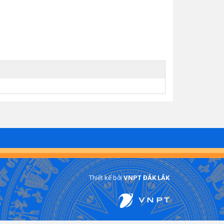
Thiết kế bởi
VNPT ĐẮK LẮK