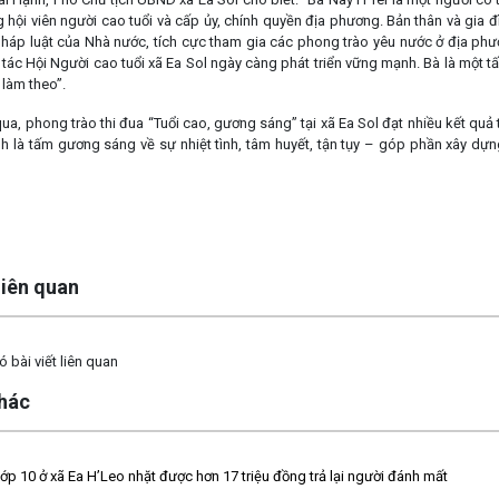
g hội viên người cao tuổi và cấp ủy, chính quyền địa phương. Bản thân và gia 
pháp luật của Nhà nước, tích cực tham gia các phong trào yêu nước ở địa phư
tác Hội Người cao tuổi xã Ea Sol ngày càng phát triển vững mạnh. Bà là một t
 làm theo”.
a, phong trào thi đua “Tuổi cao, gương sáng” tại xã Ea Sol đạt nhiều kết qu
ính là tấm gương sáng về sự nhiệt tình, tâm huyết, tận tụy – góp phần xây dự
Nguồn
 liên quan
 bài viết liên quan
khác
lớp 10 ở xã Ea H’Leo nhặt được hơn 17 triệu đồng trả lại người đánh mất