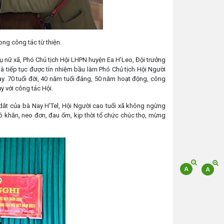
ong công tác từ thiện.
hụ nữ xã, Phó Chủ tịch Hội LHPN huyện Ea H’Leo, Đội trưởng
à tiếp tục được tín nhiệm bầu làm Phó Chủ tịch Hội Người
y. 70 tuổi đời, 40 năm tuổi đảng, 50 năm hoạt động, công
ụy với công tác Hội.
n dắt của bà Nay H’Tel, Hội Người cao tuổi xã không ngừng
ó khăn, neo đơn, đau ốm, kịp thời tổ chức chúc thọ, mừng