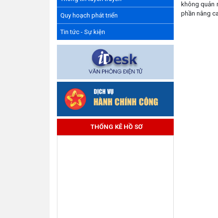
không quản n
phần nâng cao
Quy hoạch phát triển
Tin tức - Sự kiện
THỐNG KÊ HỒ SƠ