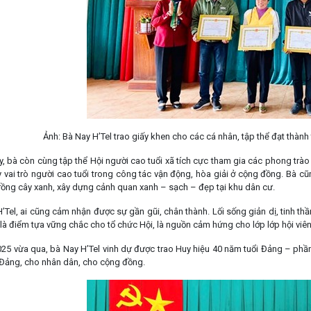
Ảnh: Bà Nay H’Tel trao giấy khen cho các cá nhân, tập thể đạt thành
y, bà còn cùng tập thể Hội người cao tuổi xã tích cực tham gia các phong tr
 vai trò người cao tuổi trong công tác vận động, hòa giải ở cộng đồng. Bà cũn
trồng cây xanh, xây dựng cảnh quan xanh – sạch – đẹp tại khu dân cư.
Tel, ai cũng cảm nhận được sự gần gũi, chân thành. Lối sống giản dị, tinh thầ
là điểm tựa vững chắc cho tổ chức Hội, là nguồn cảm hứng cho lớp lớp hội viên
25 vừa qua, bà Nay H’Tel vinh dự được trao Huy hiệu 40 năm tuổi Đảng – ph
Đảng, cho nhân dân, cho cộng đồng.