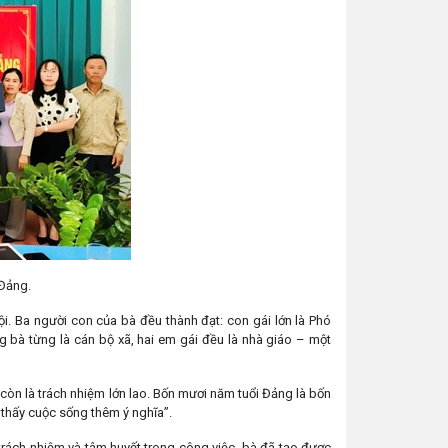
 Đảng.
ội. Ba người con của bà đều thành đạt: con gái lớn là Phó
ng bà từng là cán bộ xã, hai em gái đều là nhà giáo – một
còn là trách nhiệm lớn lao. Bốn mươi năm tuổi Đảng là bốn
 thấy cuộc sống thêm ý nghĩa”.
trách nhiệm và tâm huyết trong công việc, bà đã tạo được