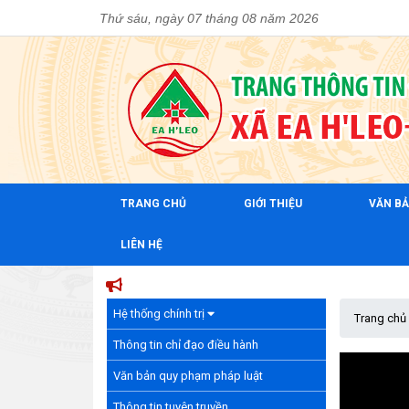
Thứ sáu, ngày 07 tháng 08 năm 2026
TRANG CHỦ
GIỚI THIỆU
VĂN B
LIÊN HỆ
Hệ thống chính trị
Trang chủ
Thông tin chỉ đạo điều hành
Văn bản quy phạm pháp luật
Thông tin tuyên truyền