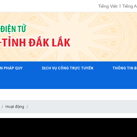
Tiếng Việt
Tiếng 
ẢN PHÁP QUY
DỊCH VỤ CÔNG TRỰC TUYẾN
THÔNG TIN B
Hoạt động