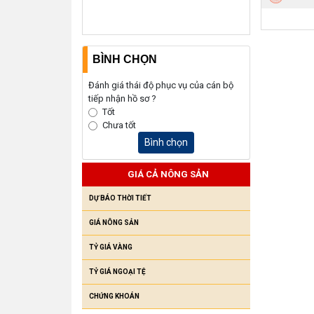
BÌNH CHỌN
Đánh giá thái độ phục vụ của cán bộ
tiếp nhận hồ sơ ?
Tốt
Chưa tốt
Bình chọn
GIÁ CẢ NÔNG SẢN
DỰ BÁO THỜI TIẾT
GIÁ NÔNG SẢN
TỶ GIÁ VÀNG
TỶ GIÁ NGOẠI TỆ
CHỨNG KHOÁN