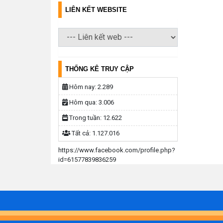
LIÊN KẾT WEBSITE
THỐNG KÊ TRUY CẬP
Hôm nay:
2.289
Hôm qua:
3.006
Trong tuần:
12.622
Tất cả:
1.127.016
https://www.facebook.com/profile.php?
id=61577839836259