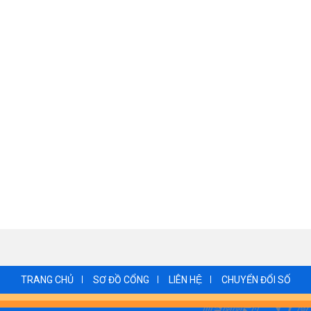
TRANG CHỦ
SƠ ĐỒ CỔNG
LIÊN HỆ
CHUYỂN ĐỔI SỐ