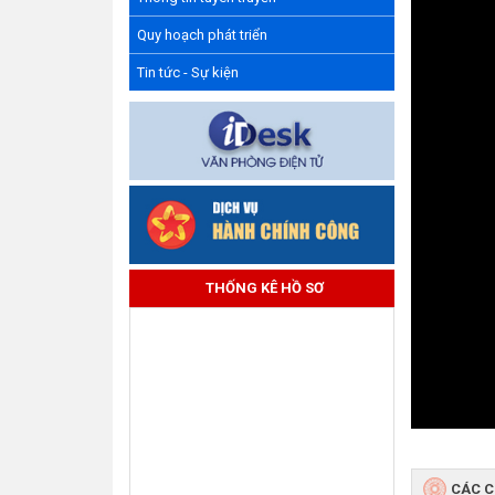
Quy hoạch phát triển
Tin tức - Sự kiện
THỐNG KÊ HỒ SƠ
CÁC 