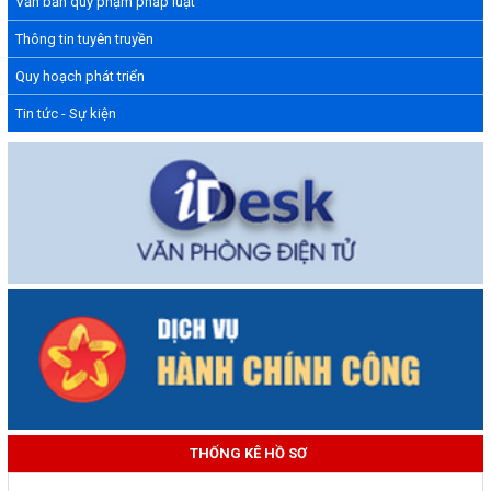
Văn bản quy phạm pháp luật
Thông tin tuyên truyền
Quy hoạch phát triển
Tin tức - Sự kiện
THỐNG KÊ HỒ SƠ