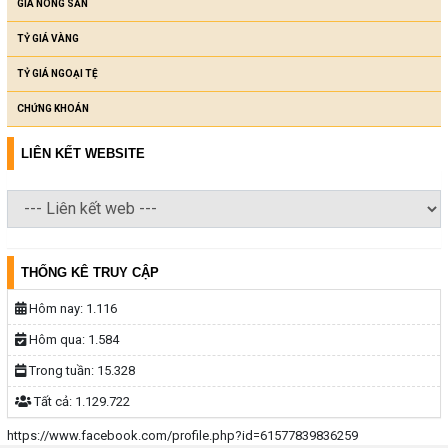
GIÁ NÔNG SẢN
TỶ GIÁ VÀNG
TỶ GIÁ NGOẠI TỆ
CHỨNG KHOÁN
LIÊN KẾT WEBSITE
THỐNG KÊ TRUY CẬP
Hôm nay:
1.116
Hôm qua:
1.584
Trong tuần:
15.328
Tất cả:
1.129.722
https://www.facebook.com/profile.php?id=61577839836259