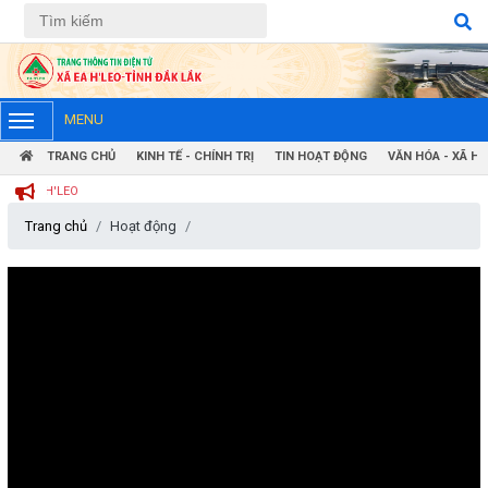
Tiếng Việt
Tiếng Anh
MENU
TRANG CHỦ
KINH TẾ - CHÍNH TRỊ
TIN HOẠT ĐỘNG
VĂN HÓA - XÃ HỘ
 EA H'LEO
Trang chủ
Hoạt động