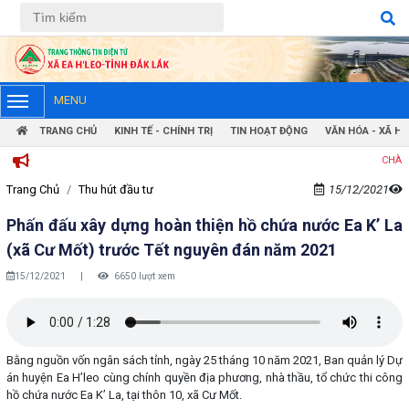
Tiếng Việt
Tiếng Anh
MENU
TRANG CHỦ
KINH TẾ - CHÍNH TRỊ
TIN HOẠT ĐỘNG
VĂN HÓA - XÃ HỘ
CHÀO MỪNG ĐẾ
Trang Chủ
Thu hút đầu tư
15/12/2021
Phấn đấu xây dựng hoàn thiện hồ chứa nước Ea K’ La
(xã Cư Mốt) trước Tết nguyên đán năm 2021
15/12/2021
|
6650 lượt xem
Bằng nguồn vốn ngân sách tỉnh, ngày 25 tháng 10 năm 2021, Ban quản lý Dự
án huyện Ea H’leo cùng chính quyền địa phương, nhà thầu, tổ chức thi công
hồ chứa nước Ea K’ La, tại thôn 10, xã Cư Mốt.