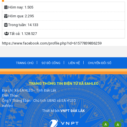
Hôm nay:
1.505
Hôm qua:
2.295
Trong tuần:
14.133
Tất cả:
1.128.527
https://www.facebook.com/profile.php?id=61577839836259
TRANG CHỦ
SƠ ĐỒ CỔNG
LIÊN HỆ
CHUYỂN ĐỔI SỐ
TRANG THÔNG TIN ĐIỆN TỬ XÃ EAHLEO
Địa chỉ: Xã EA HLEO– Tỉnh Đắk Lắk
Điện Thoại:
Ông Y Thắng Êban - Chủ tịch UBND xã EA H'LEO
eahleo
Thiết kế bởi
VNPT ĐẮK LẮK