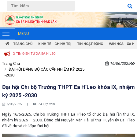
Tiếng Việt
Tiếng Anh
MENU
TRANG CHỦ
KINH TẾ - CHÍNH TRỊ
TIN HOẠT ĐỘNG
VĂN HÓA - XÃ HỘ
IN ĐIỆN TỬ XÃ EA H'LEO
Trang Chủ
16/06/2025
ĐẠI HỘI ĐẢNG BỘ CÁC CẤP NHIỆM KỲ 2025
-2030
Đại hội Chi bộ Trường THPT Ea H’Leo khóa IX, nhiệm
kỳ 2025 -2030
16/06/2025
|
74 lượt xem
Ngày 16/6/2025, Chi bộ Trường THPT Ea H’leo tổ chức Đại hội lần thứ IX,
nhiệm kỳ 2025 – 2030. Đồng chí Nguyễn Văn Hà, Bí thư Huyện ủy Ea H’leo
đã về dự và chỉ đạo Đại hội.