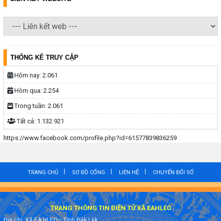
THỐNG KÊ TRUY CẬP
Hôm nay:
2.061
Hôm qua:
2.254
Trong tuần:
2.061
Tất cả:
1.132.921
https://www.facebook.com/profile.php?id=61577839836259
TRANG CHỦ
SƠ ĐỒ CỔNG
LIÊN HỆ
CHUYỂN ĐỔI SỐ
TRANG THÔNG TIN ĐIỆN TỬ XÃ EAHLEO
Địa chỉ: Xã EA HLEO– Tỉnh Đắk Lắk