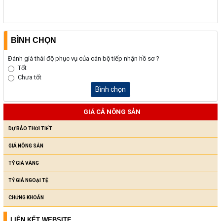
BÌNH CHỌN
Đánh giá thái độ phục vụ của cán bộ tiếp nhận hồ sơ ?
Tốt
Chưa tốt
Bình chọn
GIÁ CẢ NÔNG SẢN
DỰ BÁO THỜI TIẾT
GIÁ NÔNG SẢN
TỶ GIÁ VÀNG
TỶ GIÁ NGOẠI TỆ
CHỨNG KHOÁN
LIÊN KẾT WEBSITE