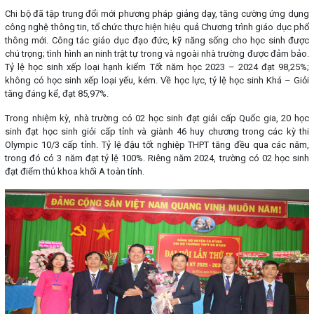
Chi bộ đã tập trung đổi mới phương pháp giảng dạy, tăng cường ứng dụng
công nghệ thông tin, tổ chức thực hiện hiệu quả Chương trình giáo dục phổ
thông mới. Công tác giáo dục đạo đức, kỹ năng sống cho học sinh được
chú trọng; tình hình an ninh trật tự trong và ngoài nhà trường được đảm bảo.
Tỷ lệ học sinh xếp loại hạnh kiểm Tốt năm học 2023 – 2024 đạt 98,25%;
không có học sinh xếp loại yếu, kém. Về học lực, tỷ lệ học sinh Khá – Giỏi
tăng đáng kể, đạt 85,97%.
Trong nhiệm kỳ, nhà trường có 02 học sinh đạt giải cấp Quốc gia, 20 học
sinh đạt học sinh giỏi cấp tỉnh và giành 46 huy chương trong các kỳ thi
Olympic 10/3 cấp tỉnh. Tỷ lệ đậu tốt nghiệp THPT tăng đều qua các năm,
trong đó có 3 năm đạt tỷ lệ 100%. Riêng năm 2024, trường có 02 học sinh
đạt điểm thủ khoa khối A toàn tỉnh.