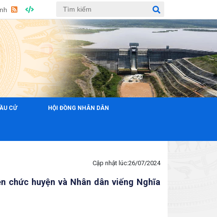
Anh
ẦU CỬ
HỘI ĐỒNG NHÂN DÂN
CHÀO MỪNG ĐẾN VỚI TRANG 
Cập nhật lúc:
26/07/2024
iên chức huyện và Nhân dân viếng Nghĩa