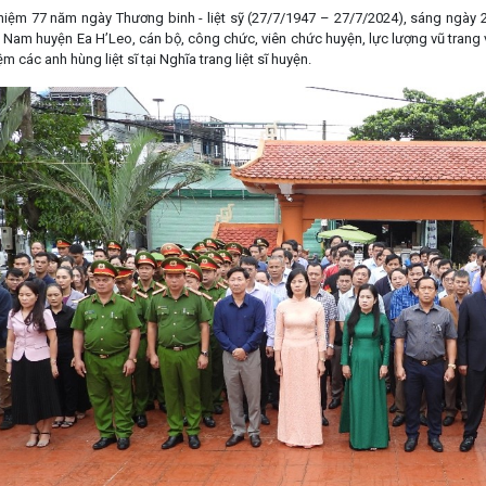
niệm 77 năm ngày Thương binh - liệt sỹ (27/7/1947 – 27/7/2024), sáng ngày
Nam huyện Ea H’Leo, cán bộ, công chức, viên chức huyện, lực lượng vũ trang 
m các anh hùng liệt sĩ tại Nghĩa trang liệt sĩ huyện.