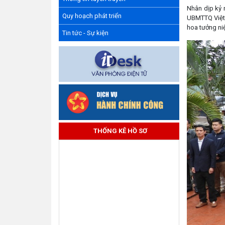
Nhân dịp kỷ 
Quy hoạch phát triển
UBMTTQ Việt 
hoa tưởng niệ
Tin tức - Sự kiện
THỐNG KÊ HỒ SƠ