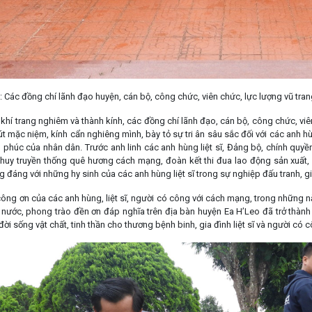
: Các đồng chí lãnh đạo huyện, cán bộ, công chức, viên chức, lực lượng vũ tran
khí trang nghiêm và thành kính, các đồng chí lãnh đạo, cán bộ, công chức, vi
 mặc niệm, kính cẩn nghiêng mình, bày tỏ sự tri ân sâu sắc đối với các anh hùn
h phúc của nhân dân. Trước anh linh các anh hùng liệt sĩ, Đảng bộ, chính quy
 huy truyền thống quê hương cách mạng, đoàn kết thi đua lao động sản xuất, 
 đáng với những hy sinh của các anh hùng liệt sĩ trong sự nghiệp đấu tranh, g
ông ơn của các anh hùng, liệt sĩ, người có công với cách mạng, trong những n
nước, phong trào đền ơn đáp nghĩa trên địa bàn huyện Ea H’Leo đã trở thàn
đời sống vật chất, tinh thần cho thương bệnh binh, gia đình liệt sĩ và người có