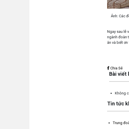
Ảnh: Các đ
Ngay sau lễ 
ngành đoàn t
ân và biết ơn
Lấy link copy
Chia Sẻ
Bài viết
Không có
Tin tức 
Trung đoà