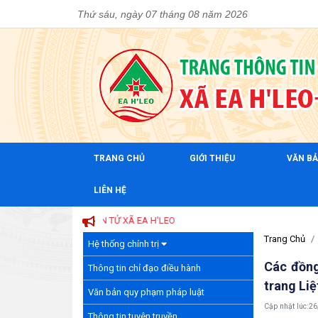
Thứ sáu, ngày 07 tháng 08 năm 2026
TRANG CHỦ
GIỚI THIỆU
VĂN B
LIÊN HỆ
Trang Chủ
Hệ thống chính trị
Các đồng
Thông tin chỉ đạo điều hành
trang Liệ
Văn bản quy phạm pháp luật
Cập nhật lúc:
26
Thông tin tuyên truyền