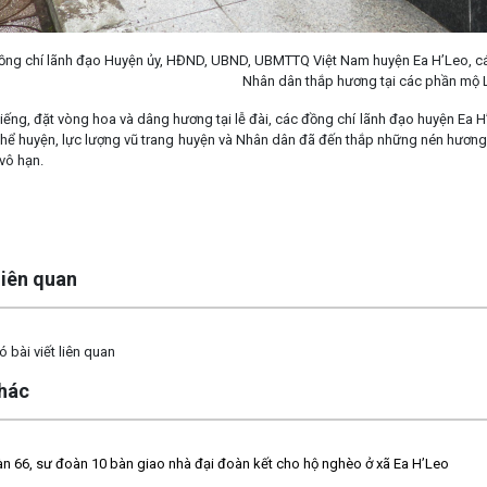
ồng chí lãnh đạo Huyện ủy, HĐND, UBND, UBMTTQ Việt Nam huyện Ea H’Leo, cán 
Nhân dân thắp hương tại các phần mộ L
viếng, đặt vòng hoa và dâng hương tại lễ đài, các đồng chí lãnh đạo huyện Ea 
hể huyện, lực lượng vũ trang huyện và Nhân dân đã đến thắp những nén hương th
 vô hạn.
 liên quan
 bài viết liên quan
khác
n 66, sư đoàn 10 bàn giao nhà đại đoàn kết cho hộ nghèo ở xã Ea H’Leo