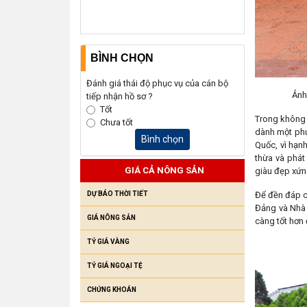
BÌNH CHỌN
Đánh giá thái độ phục vụ của cán bộ
Ảnh
tiếp nhận hồ sơ ?
Tốt
Trong không 
Chưa tốt
dành một phút
Bình chọn
Quốc, vì hạn
thừa và phát
GIÁ CẢ NÔNG SẢN
giàu đẹp xứng
DỰ BÁO THỜI TIẾT
Để đền đáp c
Đảng và Nhà 
GIÁ NÔNG SẢN
càng tốt hơn 
TỶ GIÁ VÀNG
TỶ GIÁ NGOẠI TỆ
CHỨNG KHOÁN