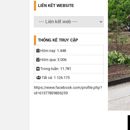
LIÊN KẾT WEBSITE
THỐNG KÊ TRUY CẬP
Hôm nay:
1.448
Hôm qua:
3.006
Trong tuần:
11.781
Tất cả:
1.126.175
https://www.facebook.com/profile.php?
id=61577839836259