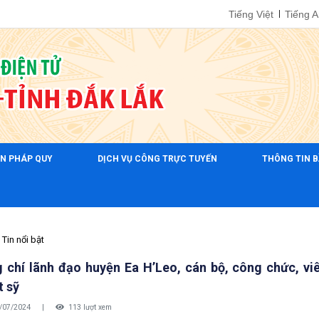
Tiếng Việt
Tiếng 
ẢN PHÁP QUY
DỊCH VỤ CÔNG TRỰC TUYẾN
THÔNG TIN B
Tin nổi bật
 chí lãnh đạo huyện Ea H’Leo, cán bộ, công chức, v
t sỹ
/07/2024
|
113 lượt xem