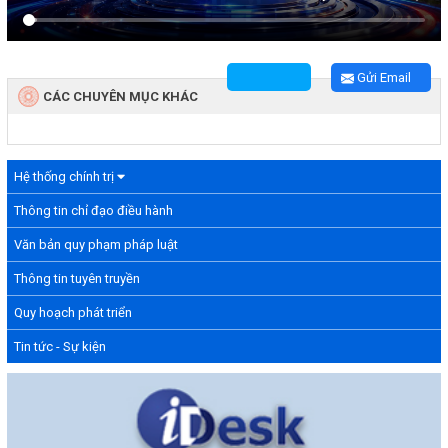
Gửi Email
CÁC CHUYÊN MỤC KHÁC
Hệ thống chính trị
Thông tin chỉ đạo điều hành
Văn bản quy phạm pháp luật
Thông tin tuyên truyền
Quy hoạch phát triển
Tin tức - Sự kiện