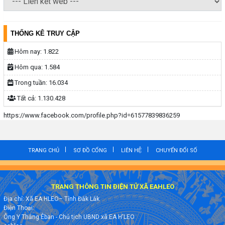
THỐNG KÊ TRUY CẬP
Hôm nay:
1.822
Hôm qua:
1.584
Trong tuần:
16.034
Tất cả:
1.130.428
https://www.facebook.com/profile.php?id=61577839836259
TRANG CHỦ
SƠ ĐỒ CỔNG
LIÊN HỆ
CHUYỂN ĐỔI SỐ
TRANG THÔNG TIN ĐIỆN TỬ XÃ EAHLEO
Địa chỉ: Xã EA HLEO– Tỉnh Đắk Lắk
Điện Thoại:
Ông Y Thắng Êban - Chủ tịch UBND xã EA H'LEO