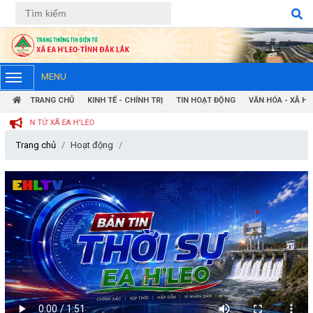
Tiếng Việt
Tiếng Anh
MENU
TRANG CHỦ
KINH TẾ - CHÍNH TRỊ
TIN HOẠT ĐỘNG
VĂN HÓA - XÃ HỘ
IỆN TỬ XÃ EA H'LEO
Trang chủ
Hoạt động