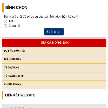
BÌNH CHỌN
Đánh giá thái độ phục vụ của cán bộ tiếp nhận hồ sơ ?
Tốt
Chưa tốt
Bình chọn
GIÁ CẢ NÔNG SẢN
DỰ BÁO THỜI TIẾT
GIÁ NÔNG SẢN
TỶ GIÁ VÀNG
TỶ GIÁ NGOẠI TỆ
CHỨNG KHOÁN
LIÊN KẾT WEBSITE