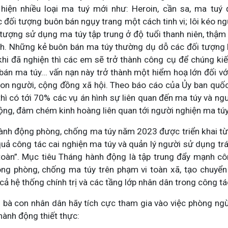
 hiện nhiều loại ma tuý mới như: Heroin, cần sa, ma tuý 
c đối tượng buôn bán ngụy trang một cách tinh vi; lôi kéo 
tượng sử dụng ma túy tập trung ở độ tuổi thanh niên, thậm c
nh. Những kẻ buôn bán ma túy thường dụ dỗ các đối tượng h
 khi đã nghiện thì các em sẽ trở thành công cụ để chúng k
bán ma túy... vấn nạn này trở thành một hiểm hoạ lớn đối vớ
on người, cộng đồng xã hội. Theo báo cáo của Ủy ban quốc
hì có tới 70% các vụ án hình sự liên quan đến ma túy và ngư
ộng, đâm chém kinh hoàng liên quan tới người nghiện ma túy
h động phòng, chống ma túy năm 2023 được triển khai từ 
quả công tác cai nghiện ma túy và quản lý người sử dụng tr
oàn”. Mục tiêu Tháng hành động là tập trung đẩy mạnh côn
ông phòng, chống ma túy trên phạm vi toàn xã, tạo chuyể
cả hệ thống chính trị và các tầng lớp nhân dân trong công t
à con nhân dân hãy tích cực tham gia vào việc phòng ngừa
hành động thiết thực: