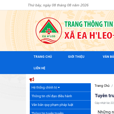
Thứ bảy, ngày 08 tháng 08 năm 2026
TRANG CHỦ
GIỚI THIỆU
VĂN B
LIÊN HỆ
Trang Chủ
Hệ thống chính trị
Tuyên tr
Thông tin chỉ đạo điều hành
Cập nhật lúc:
22
Văn bản quy phạm pháp luật
Những năm
Thông tin tuyên truyền