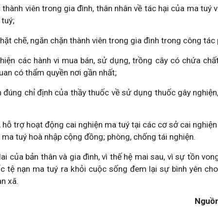
hành viên trong gia đình, thân nhân về tác hại của ma tuý v
tuý;
hặt chẽ, ngăn chặn thành viên trong gia đình trong công tác
hiện các hành vi mua bán, sử dụng, trồng cây có chứa ch
uan có thẩm quyền nơi gần nhất;
 đúng chỉ định của thầy thuốc về sử dụng thuốc gây nghiện
hỗ trợ hoạt động cai nghiện ma tuý tại các cơ sở cai nghiện
n ma tuý hoà nhập cộng đồng; phòng, chống tái nghiện.
ai của bản thân và gia đình, vì thế hệ mai sau, vì sự tồn vo
ốc tệ nạn ma tuý ra khỏi cuộc sống đem lại sự bình yên cho
àn xã.
Nguồn : Hữu 