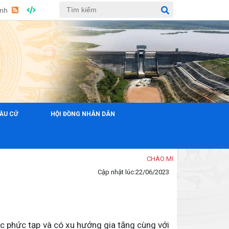
Anh
ẦU CỬ
HỘI ĐỒNG NHÂN DÂN
CHÀO MỪNG ĐẾN VỚI TRANG THÔNG 
Cập nhật lúc:
22/06/2023
 phức tạp và có xu hướng gia tăng cùng với