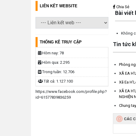
Lấy link copy
LIÊN KẾT WEBSITE
Chia Sẻ
Bài viết
Không có
THỐNG KÊ TRUY CẬP
Tin tức 
Hôm nay:
78
Hôm qua:
2.295
Phòng ngừ
Trong tuần:
12.706
XÃ EA H'
Tất cả:
1.127.100
Xã Ea H'L
XÃ EA H'
https://www.facebook.com/profile.php?
NGHIỆN N
id=61577839836259
Chung tay
CÁC 