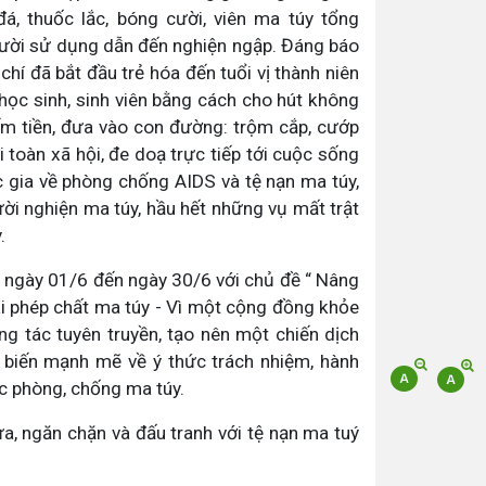
đá, thuốc lắc, bóng cười, viên ma túy tổng
người sử dụng dẫn đến nghiện ngập. Đáng báo
hí đã bắt đầu trẻ hóa đến tuổi vị thành niên
ọc sinh, sinh viên bằng cách cho hút không
iếm tiền, đưa vào con đường: trộm cắp, cướp
i toàn xã hội, đe doạ trực tiếp tới cuộc sống
 gia về phòng chống AIDS và tệ nạn ma túy,
ời nghiện ma túy, hầu hết những vụ mất trật
.
ngày 01/6 đến ngày 30/6 với chủ đề “ Nâng
ái phép chất ma túy - Vì một cộng đồng khỏe
g tác tuyên truyền, tạo nên một chiến dịch
n biến mạnh mẽ về ý thức trách nhiệm, hành
ác phòng, chống ma túy.
, ngăn chặn và đấu tranh với tệ nạn ma tuý