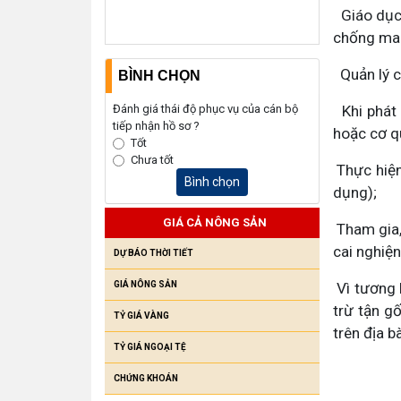
Giáo dục t
chống ma 
Quản lý c
BÌNH CHỌN
Đánh giá thái độ phục vụ của cán bộ
Khi phát 
tiếp nhận hồ sơ ?
hoặc cơ q
Tốt
Chưa tốt
Thực hiện
Bình chọn
dụng);
GIÁ CẢ NÔNG SẢN
Tham gia, 
cai nghiệ
DỰ BÁO THỜI TIẾT
GIÁ NÔNG SẢN
Vì tương l
trừ tận g
TỶ GIÁ VÀNG
trên địa b
TỶ GIÁ NGOẠI TỆ
CHỨNG KHOÁN