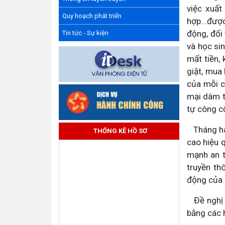
việc xuất
Quy hoạch phát triển
hợp...đượ
động, đối 
Tin tức - Sự kiện
và học si
mất tiền,
giật, mua 
của mỗi c
mại dâm t
tự công c
Tháng hàn
THỐNG KÊ HỒ SƠ
cao hiệu 
mạnh an t
truyền th
động của 
Đề nghị b
bằng các 