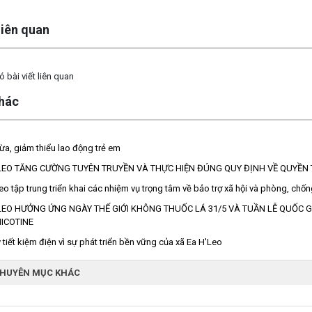
 liên quan
 bài viết liên quan
khác
a, giảm thiểu lao động trẻ em
LEO TĂNG CƯỜNG TUYÊN TRUYỀN VÀ THỰC HIỆN ĐÚNG QUY ĐỊNH VỀ QUYỀN 
eo tập trung triển khai các nhiệm vụ trọng tâm về bảo trợ xã hội và phòng, chố
LEO HƯỞNG ỨNG NGÀY THẾ GIỚI KHÔNG THUỐC LÁ 31/5 VÀ TUẦN LỄ QUỐC 
ICOTINE
 tiết kiệm điện vì sự phát triển bền vững của xã Ea H'Leo
CHUYÊN MỤC KHÁC