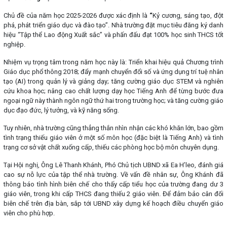
Chủ đề của năm học 2025-2026 được xác định là
“
Kỷ cương, sáng tạo, đột
phá, phát triển giáo dục và đào tạo”. Nhà trường đặt mục tiêu đăng ký danh
hiệu “Tập thể Lao động Xuất sắc” và phấn đấu đạt 100% học sinh THCS tốt
nghiệp.
Nhiệm vụ trọng tâm trong năm học này là: Triển khai hiệu quả Chương trình
Giáo dục phổ thông 2018; đẩy mạnh chuyển đổi số và ứng dụng trí tuệ nhân
tạo (AI) trong quản lý và giảng dạy; tăng cường giáo dục STEM và nghiên
cứu khoa học; nâng cao chất lượng dạy học Tiếng Anh để từng bước đưa
ngoại ngữ này thành ngôn ngữ thứ hai trong trường học; và tăng cường giáo
dục đạo đức, lý tưởng, và kỹ năng sống.
Tuy nhiên, nhà trường cũng thẳng thắn nhìn nhận các khó khăn lớn, bao gồm
tình trạng thiếu giáo viên ở một số môn học (đặc biệt là Tiếng Anh) và tình
trạng cơ sở vật chất xuống cấp, thiếu các phòng học bộ môn chuyên dụng.
Tại Hội nghị, Ông Lê Thanh Khánh, Phó Chủ tịch UBND xã Ea H’leo, đánh giá
cao sự nỗ lực của tập thể nhà trường. Về vấn đề nhân sự, Ông Khánh đã
thông báo tình hình biên chế cho thấy cấp tiểu học của trường đang dư 3
giáo viên, trong khi cấp THCS đang thiếu 2 giáo viên. Để đảm bảo cân đối
biên chế trên địa bàn, sắp tới UBND xây dựng kế hoạch điều chuyển giáo
viên cho phù hợp.