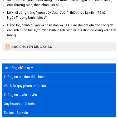
các Thương binh, thân nhân Liệt sĩ
Lễ khởi công trồng “vườn cây đoànđoàn”, thiết thực kỷ niệm 79 năm
Ngày Thương binh - Liệt sĩ
Đảng bộ, chính quyền và nhân dân xã Ea H’Leo đời đời ghi nhớ công ơn
các anh hùng liệt sĩ, thương binh, bệnh binh và gia đình có công với cách
mạng
CÁC CHUYÊN MỤC KHÁC
Hệ thống chính trị
Thông tin chỉ đạo điều hành
Văn bản quy phạm pháp luật
Thông tin tuyên truyền
Quy hoạch phát triển
Tin tức - Sự kiện