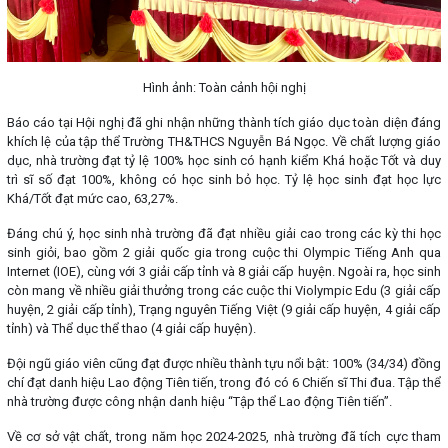
Hình ảnh: Toàn cảnh hội nghị
Báo cáo tại Hội nghị đã ghi nhận những thành tích giáo dục toàn diện đáng
khích lệ của tập thể Trường TH&THCS Nguyễn Bá Ngọc. Về chất lượng giáo
dục, nhà trường đạt tỷ lệ 100% học sinh có hạnh kiểm Khá hoặc Tốt và duy
trì sĩ số đạt 100%, không có học sinh bỏ học. Tỷ lệ học sinh đạt học lực
Khá/Tốt đạt mức cao, 63,27%.
Đáng chú ý, học sinh nhà trường đã đạt nhiều giải cao trong các kỳ thi học
sinh giỏi, bao gồm 2 giải quốc gia trong cuộc thi Olympic Tiếng Anh qua
Internet (IOE), cùng với 3 giải cấp tỉnh và 8 giải cấp huyện. Ngoài ra, học sinh
còn mang về nhiều giải thưởng trong các cuộc thi Violympic Edu (3 giải cấp
huyện, 2 giải cấp tỉnh), Trạng nguyên Tiếng Việt (9 giải cấp huyện, 4 giải cấp
tỉnh) và Thể dục thể thao (4 giải cấp huyện).
Đội ngũ giáo viên cũng đạt được nhiều thành tựu nổi bật: 100% (34/34) đồng
chí đạt danh hiệu Lao động Tiên tiến, trong đó có 6 Chiến sĩ Thi đua. Tập thể
nhà trường được công nhận danh hiệu “Tập thể Lao động Tiên tiến”.
Về cơ sở vật chất, trong năm học 2024-2025, nhà trường đã tích cực tham