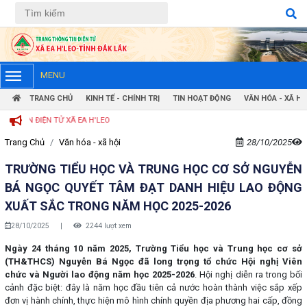
Tiếng Việt
Tiếng Anh
MENU
TRANG CHỦ
KINH TẾ - CHÍNH TRỊ
TIN HOẠT ĐỘNG
VĂN HÓA - XÃ HỘ
N TỬ XÃ EA H'LEO
Trang Chủ
Văn hóa - xã hội
28/10/2025
TRƯỜNG TIỂU HỌC VÀ TRUNG HỌC CƠ SỞ NGUYỄN
BÁ NGỌC QUYẾT TÂM ĐẠT DANH HIỆU LAO ĐỘNG
XUẤT SẮC TRONG NĂM HỌC 2025-2026
28/10/2025
|
2244 lượt xem
Ngày 24 tháng 10 năm 2025, Trường Tiểu học và Trung học cơ sở
(TH&THCS) Nguyễn Bá Ngọc đã long trọng tổ chức Hội nghị Viên
chức và Người lao động năm học 2025-2026
. Hội nghị diễn ra trong bối
cảnh đặc biệt: đây là năm học đầu tiên cả nước hoàn thành việc sắp xếp
đơn vị hành chính, thực hiện mô hình chính quyền địa phương hai cấp, đồng