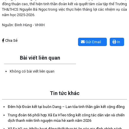
đồng thuận cao, thể hiện tinh thần đoàn kết và quyết tâm của tập thể Trường
TH&THCS Nguyễn Bá Ngọc trong việc thực hiện thắng lợi các nhiệm vụ của
năm học 2025-2026.
Nguồn: Đinh Hùng - VHXH
Lấy link copy
Chia Sẻ
Gửi Email
In
Bài viết liên quan
Không có bài viết liên quan
Tin tức khác
Đêm hội Đoàn kết tại buôn Dang – Lan tỏa tinh thần gắn kết cộng đồng
Trung đoàn 66 phối hợp Xã Ea H'leo tổng kết công tác dân vận và chiến
dịch thanh niên tình nguyện mùa hè xanh năm 2026
Xã Ea H'Leo: Nhiều hoạt động thiết thực tri ân các gia đình chính sách,