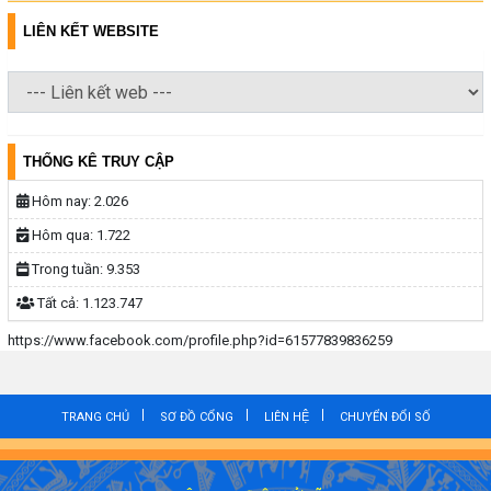
LIÊN KẾT WEBSITE
THỐNG KÊ TRUY CẬP
Hôm nay:
2.026
Hôm qua:
1.722
Trong tuần:
9.353
Tất cả:
1.123.747
https://www.facebook.com/profile.php?id=61577839836259
TRANG CHỦ
SƠ ĐỒ CỔNG
LIÊN HỆ
CHUYỂN ĐỔI SỐ