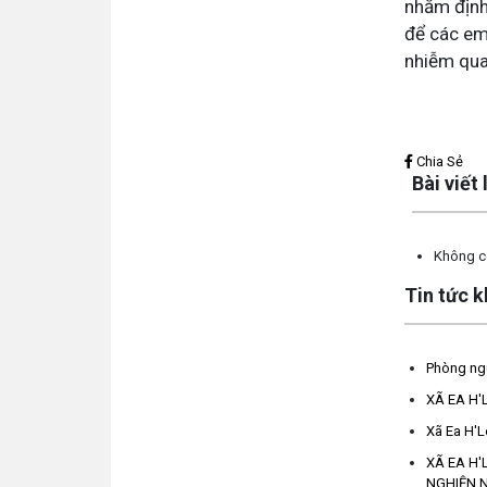
nhằm định 
để các em
nhiễm qua
Lấy link copy
Chia Sẻ
Bài viết
Không có
Tin tức 
Phòng ngừ
XÃ EA H'
Xã Ea H'L
XÃ EA H'
NGHIỆN N