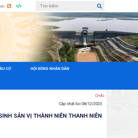
Anh
ẦU CỬ
HỘI ĐỒNG NHÂN DÂN
CHÀO MỪNG ĐẾN VỚI TRANG THÔNG TIN ĐIỆN TỬ XÃ 
Cập nhật lúc:
08/12/2023
SINH SẢN VỊ THÀNH NIÊN THANH NIÊN