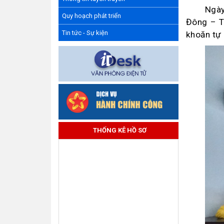
Ngày
Quy hoạch phát triển
Đông – T
Tin tức - Sự kiện
khoăn tự 
THỐNG KÊ HỒ SƠ