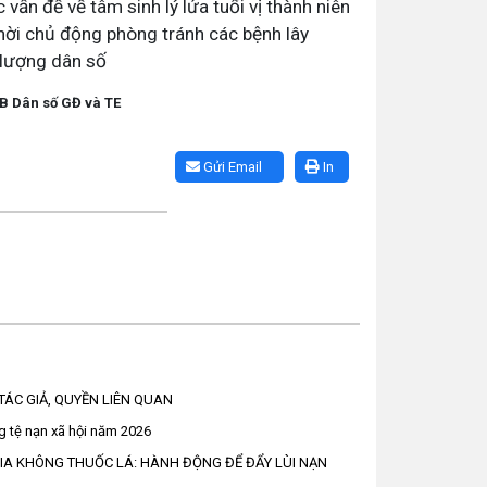
vấn đề về tâm sinh lý lứa tuổi vị thành niên
hời chủ động phòng tránh các bệnh lây
 lượng dân số
 GĐ và TE
Gửi Email
In
TÁC GIẢ, QUYỀN LIÊN QUAN
ng tệ nạn xã hội năm 2026
GIA KHÔNG THUỐC LÁ: HÀNH ĐỘNG ĐỂ ĐẨY LÙI NẠN