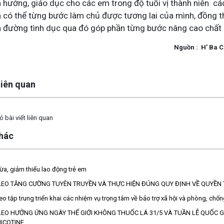
hướng, giáo dục cho các em trong độ tuổi vị thành niên các 
 có thể từng bước làm chủ được tương lai của mình, đồng t
 đường tình dục qua đó góp phần từng bước nâng cao chất
Nguồn : H’ Ba CB Dân số
 liên quan
 bài viết liên quan
khác
a, giảm thiểu lao động trẻ em
LEO TĂNG CƯỜNG TUYÊN TRUYỀN VÀ THỰC HIỆN ĐÚNG QUY ĐỊNH VỀ QUYỀN 
eo tập trung triển khai các nhiệm vụ trọng tâm về bảo trợ xã hội và phòng, chố
LEO HƯỞNG ỨNG NGÀY THẾ GIỚI KHÔNG THUỐC LÁ 31/5 VÀ TUẦN LỄ QUỐC 
ICOTINE