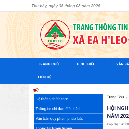
Thứ bảy, ngày 08 tháng 08 năm 2026
TRANG CHỦ
GIỚI THIỆU
VĂN B
LIÊN HỆ
Trang Chủ
Hệ thống chính trị
HỘI NGH
Thông tin chỉ đạo điều hành
NĂM 202
Văn bản quy phạm pháp luật
Cập nhật lúc:
08
Thông tin tuyên truyền