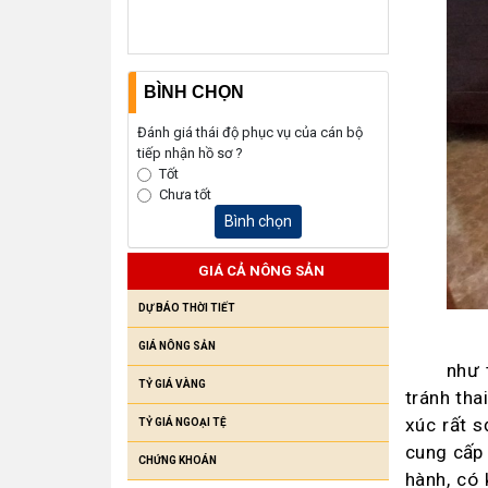
BÌNH CHỌN
Đánh giá thái độ phục vụ của cán bộ
tiếp nhận hồ sơ ?
Tốt
Chưa tốt
Bình chọn
GIÁ CẢ NÔNG SẢN
DỰ BÁO THỜI TIẾT
GIÁ NÔNG SẢN
như 
TỶ GIÁ VÀNG
tránh thai
xúc rất s
TỶ GIÁ NGOẠI TỆ
cung cấp 
CHỨNG KHOÁN
hành, có