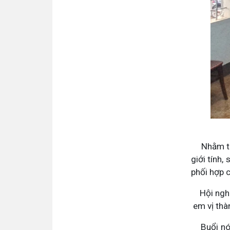
Nhằm tran
giới tính
phối hợp 
Hội nghị 
em vị thàn
Buổi nói 