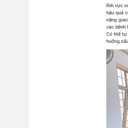
lĩnh vực s
hậu quả c
năng giao
các bệnh 
Có thể tự
huống xấu 