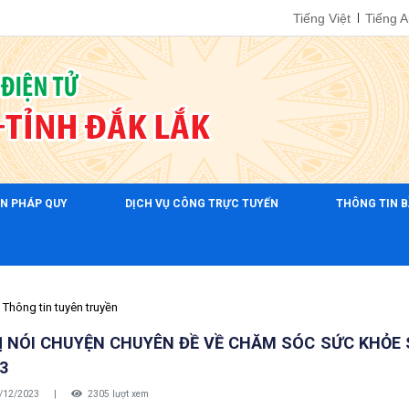
Tiếng Việt
Tiếng 
ẢN PHÁP QUY
DỊCH VỤ CÔNG TRỰC TUYẾN
THÔNG TIN B
Thông tin tuyên truyền
Ị NÓI CHUYỆN CHUYÊN ĐỀ VỀ CHĂM SÓC SỨC KHỎE 
3
/12/2023
|
2305 lượt xem