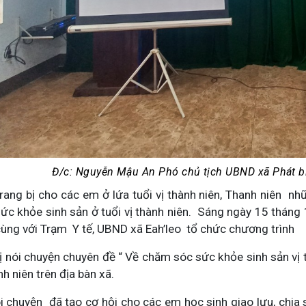
Đ/c: Nguyễn Mậu An Phó chủ tịch UBND xã Phát bi
g bị cho các em ở lứa tuổi vị thành niên, Thanh niên nhữn
, sức khỏe sinh sản ở tuổi vị thành niên. Sáng ngày 15 thán
cùng với Trạm Y tế, UBND xã Eah’leo tổ chức chương trình
nói chuyện chuyên đề “ Về chăm sóc sức khỏe sinh sản vị 
h niên trên địa bàn xã.
chuyện đã tạo cơ hội cho các em học sinh giao lưu, chia s