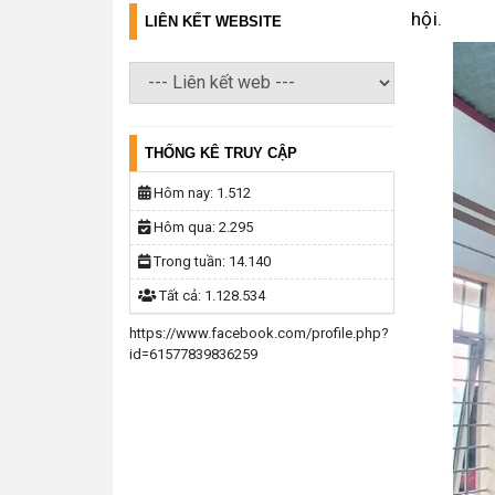
hội.
LIÊN KẾT WEBSITE
THỐNG KÊ TRUY CẬP
Hôm nay:
1.512
Hôm qua:
2.295
Trong tuần:
14.140
Tất cả:
1.128.534
https://www.facebook.com/profile.php?
id=61577839836259