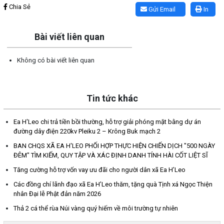
Chia Sẻ
Gửi Email
In
Bài viết liên quan
Không có bài viết liên quan
Tin tức khác
Ea H'Leo chi trả tiền bồi thường, hỗ trợ giải phóng mặt bằng dự án
đường dây điện 220kv Pleiku 2 – Krông Buk mạch 2
BAN CHQS XÃ EA H'LEO PHỐI HỢP THỰC HIỆN CHIẾN DỊCH "500 NGÀY
ĐÊM" TÌM KIẾM, QUY TẬP VÀ XÁC ĐỊNH DANH TÍNH HÀI CỐT LIỆT SĨ
Tăng cường hỗ trợ vốn vay ưu đãi cho người dân xã Ea H’Leo
Các đồng chí lãnh đạo xã Ea H’Leo thăm, tặng quà Tịnh xá Ngọc Thiện
nhân Đại lễ Phật đản năm 2026
Thả 2 cá thể rùa Núi vàng quý hiếm về môi trường tự nhiên