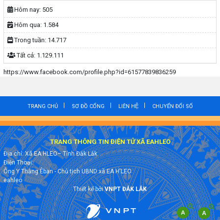
Hôm nay:
505
Hôm qua:
1.584
Trong tuần:
14.717
Tất cả:
1.129.111
https://www.facebook.com/profile.php?id=61577839836259
TRANG CHỦ
SƠ ĐỒ CỔNG
LIÊN HỆ
CHUYỂN ĐỔI SỐ
TRANG THÔNG TIN ĐIỆN TỬ XÃ EAHLEO
Địa chỉ: Xã EA HLEO– Tỉnh Đắk Lắk
Điện Thoại:
Ông Y Thắng Êban - Chủ tịch UBND xã EA H'LEO
eahleo
Thiết kế bởi
VNPT ĐẮK LẮK