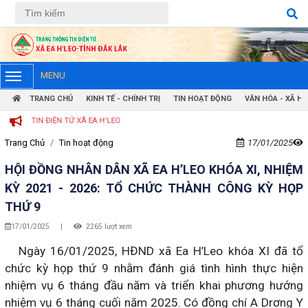
Tiếng Việt
Tiếng Anh
MENU
TRANG CHỦ
KINH TẾ - CHÍNH TRỊ
TIN HOẠT ĐỘNG
VĂN HÓA - XÃ HỘ
IỆN TỬ XÃ EA H'LEO
Trang Chủ
Tin hoạt động
17/01/2025
HỘI ĐỒNG NHÂN DÂN XÃ EA H’LEO KHÓA XI, NHIỆM
KỲ 2021 - 2026: TỔ CHỨC THÀNH CÔNG KỲ HỌP
THỨ 9
17/01/2025
|
2265 lượt xem
Ngày 16/01/2025, HĐND xã Ea H’Leo khóa XI đã tổ
chức kỳ họp thứ 9 nhằm đánh giá tình hình thực hiện
nhiệm vụ 6 tháng đầu năm và triển khai phương hướng
nhiệm vụ 6 tháng cuối năm 2025. Có đồng chí A Drơng Y