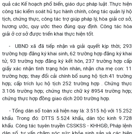
quả các Kế hoạch phổ biến, giáo dục pháp luật .Thực hiện
công tác kiểm soát hủ tục hành chính, công tác quản lý hộ
tịch, chứng thực, công tác trợ giúp pháp lý, hòa giải cơ sở,
hương ước, quy ước theo đúng quy định. Công tác hòa
giải ở cơ sở được triển khai thực hiện tốt.
- UBND xã đã tiếp nhận và giải quyết kịp thời; 293
trường hợp đăng ký khai sinh, 62 trường hợp đăng ký khai
tử, 93 trường hợp đăng ký kết hôn, 237 trường hợp cấp
giấy xác nhận tình trạng hôn nhân, nhận cha mẹ con: 11
trường hợp; thay đổi cải chính bổ sung hộ tịch:41 trường
hợp; cấp trích lục hộ tịch 252 trường hợp . Chứng thực
3.106 trường hợp; chứng thực chữ ký 8954 trường hợp;
chứng thực hợp đồng giao dịch 200 trường hợp.
- Tổng dân số toàn xã hiện nay là: 3.515 hộ với 15.252
khẩu. Trong đó: DTTS 5.524 khẩu, dân tộc kinh 9.728
khẩu. Công tác tuyên truyền CSSKSS - KHHGĐ, Pháp lệnh
dân số, tư vấn chăm sóc sức khỏe sinh sản và các biện