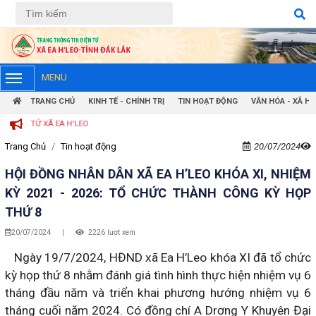
Tiếng Việt
Tiếng Anh
MENU
TRANG CHỦ
KINH TẾ - CHÍNH TRỊ
TIN HOẠT ĐỘNG
VĂN HÓA - XÃ HỘ
TỬ XÃ EA H'LEO
Trang Chủ
Tin hoạt động
20/07/2024
HỘI ĐỒNG NHÂN DÂN XÃ EA H’LEO KHÓA XI, NHIỆM
KỲ 2021 - 2026: TỔ CHỨC THÀNH CÔNG KỲ HỌP
THỨ 8
20/07/2024
|
2226 lượt xem
Ngày 19/7/2024, HĐND xã Ea H’Leo khóa XI đã tổ chức
kỳ họp thứ 8 nhằm đánh giá tình hình thực hiện nhiệm vụ 6
tháng đầu năm và triển khai phương hướng nhiệm vụ 6
tháng cuối năm 2024. Có đồng chí A Drơng Y Khuyên Đại