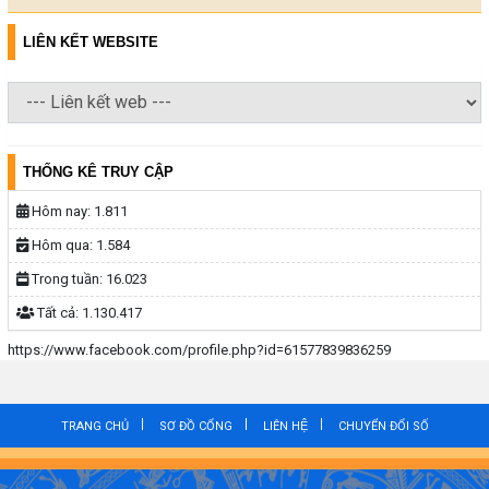
LIÊN KẾT WEBSITE
THỐNG KÊ TRUY CẬP
Hôm nay:
1.811
Hôm qua:
1.584
Trong tuần:
16.023
Tất cả:
1.130.417
https://www.facebook.com/profile.php?id=61577839836259
TRANG CHỦ
SƠ ĐỒ CỔNG
LIÊN HỆ
CHUYỂN ĐỔI SỐ