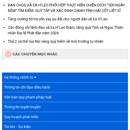
BAN CHQS XÃ EA H'LEO PHỐI HỢP THỰC HIỆN CHIẾN DỊCH "500 NGÀY
ĐÊM" TÌM KIẾM, QUY TẬP VÀ XÁC ĐỊNH DANH TÍNH HÀI CỐT LIỆT SĨ
Tăng cường hỗ trợ vốn vay ưu đãi cho người dân xã Ea H’Leo
Các đồng chí lãnh đạo xã Ea H’Leo thăm, tặng quà Tịnh xá Ngọc Thiện
nhân Đại lễ Phật đản năm 2026
Thả 2 cá thể rùa Núi vàng quý hiếm về môi trường tự nhiên
CÁC CHUYÊN MỤC KHÁC
Hệ thống chính trị
Thông tin chỉ đạo điều hành
Văn bản quy phạm pháp luật
Thông tin tuyên truyền
Quy hoạch phát triển
Tin tức - Sự kiện