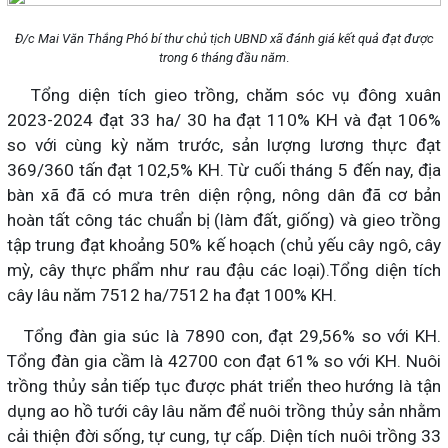
Đ/c Mai Văn Thắng Phó bí thư chủ tịch UBND xã đánh giá kết quả đạt được
trong 6 tháng đầu năm
.
Tổng diện tích gieo trồng, chăm sóc vụ đông xuân
2023-2024 đạt 33 ha/ 30 ha đạt 110% KH và đạt 106%
so với cùng kỳ năm trước, sản lượng lương thực đạt
369/360 tấn đạt 102,5% KH. Từ cuối tháng 5 đến nay, địa
bàn xã đã có mưa trên diện rộng, nông dân đã cơ bản
hoàn tất công tác chuẩn bị (làm đất, giống) và gieo trồng
tập trung đạt khoảng 50% kế hoạch (chủ yếu cây ngô, cây
mỳ, cây thực phẩm như rau đậu các loại).Tổng diện tích
cây lâu năm 7512 ha/7512 ha đạt 100% KH.
Tổng đàn gia súc là 7890 con, đạt 29,56% so với KH.
Tổng đàn gia cầm là 42700 con đạt 61% so với KH. Nuôi
trồng thủy sản tiếp tục được phát triển theo hướng là tận
dụng ao hồ tưới cây lâu năm để nuôi trồng thủy sản nhằm
cải thiện đời sống, tự cung, tự cấp. Diện tích nuôi trồng 33