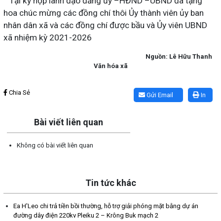
Tại kỳ họp lãnh đạo đảng ủy –HĐND –UBND đã tặng
hoa chúc mừng các đồng chí thôi Ủy thành viên ủy ban
nhân dân xã và các đồng chí được bầu và Ủy viên UBND
xã nhiệm kỳ 2021-2026
Nguồn: Lê Hữu Thanh
Văn hóa xã
Lấy link copy
Chia Sẻ
Gửi Email
In
Bài viết liên quan
Không có bài viết liên quan
Tin tức khác
Ea H'Leo chi trả tiền bồi thường, hỗ trợ giải phóng mặt bằng dự án
đường dây điện 220kv Pleiku 2 – Krông Buk mạch 2