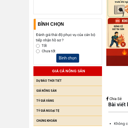
BÌNH CHỌN
Đánh giá thái độ phục vụ của cán bộ
tiếp nhận hồ sơ ?
Tốt
Chưa tốt
Bình chọn
GIÁ CẢ NÔNG SẢN
DỰ BÁO THỜI TIẾT
GIÁ NÔNG SẢN
Lấy link copy
Chia Sẻ
TỶ GIÁ VÀNG
Bài viết
TỶ GIÁ NGOẠI TỆ
CHỨNG KHOÁN
Không có