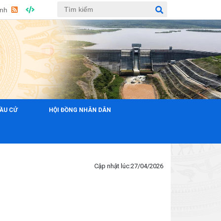
Anh
ẦU CỬ
HỘI ĐỒNG NHÂN DÂN
CHÀO MỪNG ĐẾN VỚI TRANG T
Cập nhật lúc:
27/04/2026