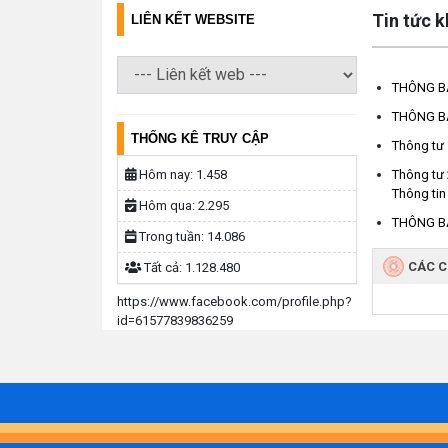
Tin tức 
LIÊN KẾT WEBSITE
THÔNG BÁO
THÔNG BÁO
THỐNG KÊ TRUY CẬP
Thông tư 
Hôm nay:
1.458
Thông tư 
Thông tin
Hôm qua:
2.295
THÔNG BÁO
Trong tuần:
14.086
CÁC 
Tất cả:
1.128.480
https://www.facebook.com/profile.php?
id=61577839836259