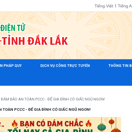
Tiếng Việt
Tiếng 
ẢN PHÁP QUY
DỊCH VỤ CÔNG TRỰC TUYẾN
THÔNG TIN B
ĐẢM BẢO AN TOÀN PCCC - ĐỂ GIA ĐÌNH CÓ GIẤC NGỦ NGON!
 TOÀN PCCC - ĐỂ GIA ĐÌNH CÓ GIẤC NGỦ NGON!