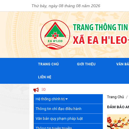
Thứ bảy, ngày 08 tháng 08 năm 2026
TRANG CHỦ
GIỚI THIỆU
VĂN B
LIÊN HỆ
Trang Chủ
Hệ thống chính trị
ĐẢM BẢO AN
Thông tin chỉ đạo điều hành
Văn bản quy phạm pháp luật
Thông tin tuyên truyền