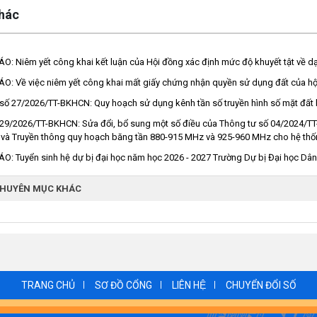
khác
: Niêm yết công khai kết luận của Hội đồng xác định mức độ khuyết tật về dạ
: Về việc niêm yết công khai mất giấy chứng nhận quyền sử dụng đất của h
số 27/2026/TT-BKHCN: Quy hoạch sử dụng kênh tần số truyền hình số mặt đất
29/2026/TT-BKHCN: Sửa đổi, bổ sung một số điều của Thông tư số 04/2024/TT
 và Truyền thông quy hoạch băng tần 880-915 MHz và 925-960 MHz cho hệ thố
: Tuyển sinh hệ dự bị đại học năm học 2026 - 2027 Trường Dự bị Đại học Dâ
CHUYÊN MỤC KHÁC
TRANG CHỦ
SƠ ĐỒ CỔNG
LIÊN HỆ
CHUYỂN ĐỔI SỐ