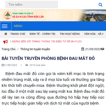
Tiếng Việt
Tiếng Anh
MENU
TRANG CHỦ
KINH TẾ - CHÍNH TRỊ
TIN HOẠT ĐỘNG
VĂN HÓA - XÃ HỘ
ANG THÔNG TIN ĐIỆN TỬ XÃ EA H'LEO
Trang Chủ
Thông tin tuyên truyền
21/09/2023
BÀI TUYÊN TRUYỀN PHÒNG BỆNH ĐAU MẮT ĐỎ
21/09/2023
|
2310 lượt xem
Bệnh đau mắt đỏ còn gọi là viêm kết mạc là tình trạng
nhiễm trùng mắt, xảy ra ở mọi lứa tuổi và thường gia tăng
khi thời tiết chuyển mùa. Bệnh thường khởi phát đột ngột,
lúc đầu ở một mắt sau lây sang mắt kia. Bệnh đau mắt đỏ
dễ lây lan ra cộng đồng qua đường hô hấp hay tiếp xúc
trực tiếp hoặc gián tiếp với dịch từ mắt của người bệnh.