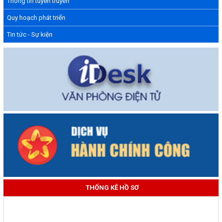
Thông tin tuyên truyền
Quy hoạch phát triển
Tin tức - Sự kiện
THỐNG KÊ HỒ SƠ