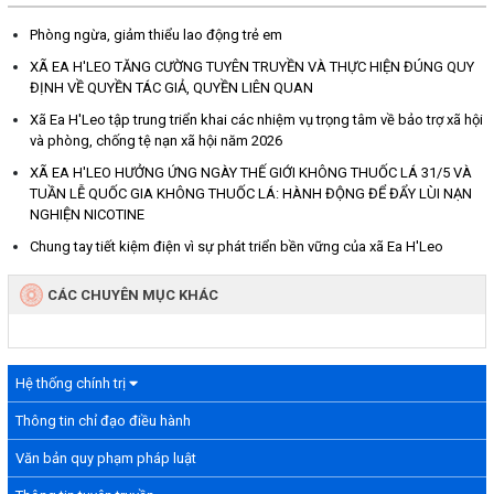
Phòng ngừa, giảm thiểu lao động trẻ em
XÃ EA H'LEO TĂNG CƯỜNG TUYÊN TRUYỀN VÀ THỰC HIỆN ĐÚNG QUY
ĐỊNH VỀ QUYỀN TÁC GIẢ, QUYỀN LIÊN QUAN
Xã Ea H'Leo tập trung triển khai các nhiệm vụ trọng tâm về bảo trợ xã hội
và phòng, chống tệ nạn xã hội năm 2026
XÃ EA H'LEO HƯỞNG ỨNG NGÀY THẾ GIỚI KHÔNG THUỐC LÁ 31/5 VÀ
TUẦN LỄ QUỐC GIA KHÔNG THUỐC LÁ: HÀNH ĐỘNG ĐỂ ĐẨY LÙI NẠN
NGHIỆN NICOTINE
Chung tay tiết kiệm điện vì sự phát triển bền vững của xã Ea H'Leo
CÁC CHUYÊN MỤC KHÁC
Hệ thống chính trị
Thông tin chỉ đạo điều hành
Văn bản quy phạm pháp luật