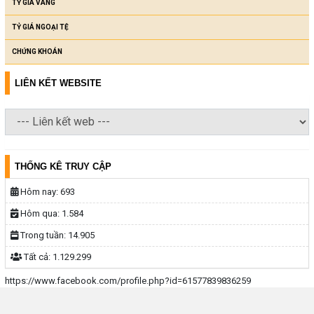
TỶ GIÁ VÀNG
TỶ GIÁ NGOẠI TỆ
CHỨNG KHOÁN
LIÊN KẾT WEBSITE
THỐNG KÊ TRUY CẬP
Hôm nay:
693
Hôm qua:
1.584
Trong tuần:
14.905
Tất cả:
1.129.299
https://www.facebook.com/profile.php?id=61577839836259