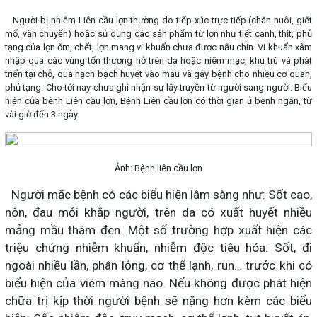
Người bị nhiễm Liên cầu lợn thường do tiếp xúc trực tiếp (chăn nuôi, giết
mổ, vận chuyển) hoặc sử dụng các sản phẩm từ lợn như tiết canh, thịt, phủ
tạng của lợn ốm, chết, lợn mang vi khuẩn chưa được nấu chín. Vi khuẩn xâm
nhập qua các vùng tổn thương hở trên da hoặc niêm mạc, khu trú và phát
triển tại chỗ, qua hạch bạch huyết vào máu và gây bệnh cho nhiều cơ quan,
phủ tạng. Cho tới nay chưa ghi nhận sự lây truyền từ người sang người. Biểu
hiện của bệnh Liên cầu lợn, Bệnh Liên cầu lợn có thời gian ủ bệnh ngắn, từ
vài giờ đến 3 ngày.
Ảnh: Bệnh liên cầu lợn
Người mắc bệnh có các biểu hiện lâm sàng như: Sốt cao,
nôn, đau mỏi khắp người, trên da có xuất huyết nhiều
mảng mầu thâm đen. Một số trường hợp xuất hiện các
triệu chứng nhiễm khuẩn, nhiễm độc tiêu hóa: Sốt, đi
ngoài nhiều lần, phân lỏng, cơ thể lạnh, run… trước khi có
biểu hiện của viêm màng não. Nếu không được phát hiện
chữa trị kịp thời người bệnh sẽ nặng hơn kèm các biểu