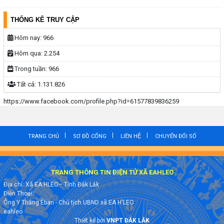
THỐNG KÊ TRUY CẬP
Hôm nay:
966
Hôm qua:
2.254
Trong tuần:
966
Tất cả:
1.131.826
https://www.facebook.com/profile.php?id=61577839836259
TRANG CHỦ
SƠ ĐỒ CỔNG
LIÊN HỆ
CHUYỂN ĐỔI SỐ
TRANG THÔNG TIN ĐIỆN TỬ XÃ EAHLEO
Địa chỉ: Xã EA HLEO– Tỉnh Đắk Lắk
Điện Thoại:
Ông Y Thắng Êban - Chủ tịch UBND xã EA H'LEO
eahleo
Thiết kế bởi
VNPT ĐẮK LẮK