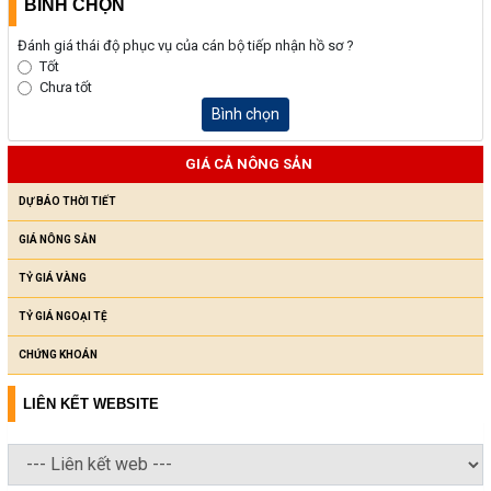
BÌNH CHỌN
Đánh giá thái độ phục vụ của cán bộ tiếp nhận hồ sơ ?
Tốt
Chưa tốt
Bình chọn
GIÁ CẢ NÔNG SẢN
DỰ BÁO THỜI TIẾT
GIÁ NÔNG SẢN
TỶ GIÁ VÀNG
TỶ GIÁ NGOẠI TỆ
CHỨNG KHOÁN
LIÊN KẾT WEBSITE