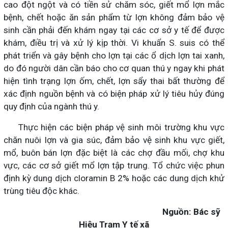
cao đột ngột và có tiền sử chăm sóc, giết mổ lợn mắc
bệnh, chết hoặc ăn sản phẩm từ lợn không đảm bảo vệ
sinh cần phải đến khám ngay tại các cơ sở y tế để được
khám, điều trị và xử lý kịp thời. Vi khuẩn S. suis có thể
phát triển và gây bệnh cho lợn tại các ổ dịch lợn tai xanh,
do đó người dân cần báo cho cơ quan thú y ngay khi phát
hiện tình trạng lợn ốm, chết, lợn sẩy thai bất thường để
xác định nguồn bệnh và có biện pháp xử lý tiêu hủy đúng
quy định của ngành thú y.
Thực hiện các biện pháp vệ sinh môi trường khu vực
chăn nuôi lợn và gia súc, đảm bảo vệ sinh khu vực giết,
mổ, buôn bán lợn đặc biệt là các chợ đầu mối, chợ khu
vực, các cơ sở giết mổ lợn tập trung. Tổ chức việc phun
định kỳ dung dịch cloramin B 2% hoặc các dung dịch khử
trùng tiêu độc khác.
Nguồn: Bác sỹ
Hiệu Trạm Y tế xã