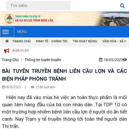
Tiếng Việt
Tiếng Anh
MENU
TRANG CHỦ
KINH TẾ - CHÍNH TRỊ
TIN HOẠT ĐỘNG
VĂN HÓA - XÃ HỘ
Ã EA H'LEO
Trang Chủ
Thông tin tuyên truyền
18/05/2023
BÀI TUYÊN TRUYỀN BỆNH LIÊN CẦU LỢN VÀ CÁC
BIỆN PHÁP PHÒNG TRÁNH
18/05/2023
|
2180 lượt xem
Hiện nay đã vào mùa hè việc an toàn thực phẩm là mối
quan tâm hàng đầu của bà con nhân dân .Tại TDP 10 có
một trường hợp nhiễm bệnh liên cầu lợn ở người do ăn tiết
canh. Nay Trạm y tế truyền thông tới toàn thể người dân
Thị trấn.