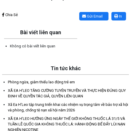
Lấy link copy
Chia Sẻ
Gửi Email
In
Bài viết liên quan
Không có bài viết liên quan
Tin tức khác
Phòng ngừa, giảm thiểu lao động trẻ em
XÃ EA H'LEO TĂNG CƯỜNG TUYÊN TRUYỀN VÀ THỰC HIỆN ĐÚNG QUY
ĐỊNH VỀ QUYỀN TÁC GIẢ, QUYỀN LIÊN QUAN
Xã Ea H'Leo tập trung triển khai các nhiệm vụ trọng tâm về bảo trợ xã hội
và phòng, chống tệ nạn xã hội năm 2026
XÃ EA H'LEO HƯỞNG ỨNG NGÀY THẾ GIỚI KHÔNG THUỐC LÁ 31/5 VÀ
TUẦN LỄ QUỐC GIA KHÔNG THUỐC LÁ: HÀNH ĐỘNG ĐỂ ĐẨY LÙI NẠN
NGHIỆN NICOTINE