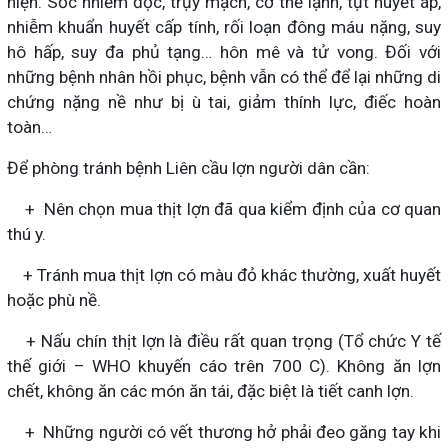
hiện: Sốc nhiễm độc, trụy mạch, cơ thể lạnh, tụt huyết áp,
nhiễm khuẩn huyết cấp tính, rối loạn đông máu nặng, suy
hô hấp, suy đa phủ tạng… hôn mê và tử vong. Đối với
những bệnh nhân hồi phục, bệnh vẫn có thể để lại những di
chứng nặng nề như bị ù tai, giảm thính lực, điếc hoàn
toàn…
Để phòng tránh bệnh Liên cầu lợn người dân cần:
+ Nên chọn mua thịt lợn đã qua kiểm định của cơ quan
thú y.
+ Tránh mua thịt lợn có màu đỏ khác thường, xuất huyết
hoặc phù nề.
+ Nấu chín thịt lợn là điều rất quan trọng (Tổ chức Y tế
thế giới – WHO khuyến cáo trên 700 C). Không ăn lợn
chết, không ăn các món ăn tái, đặc biệt là tiết canh lợn.
+ Những người có vết thương hở phải đeo găng tay khi